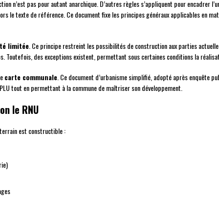
uction n’est pas pour autant anarchique. D’autres règles s’appliquent pour encadrer l’u
ors le texte de référence. Ce document fixe les principes généraux applicables en matiè
té limitée
. Ce principe restreint les possibilités de construction aux parties actuel
s. Toutefois, des exceptions existent, permettant sous certaines conditions la réalisa
ne
carte communale
. Ce document d’urbanisme simplifié, adopté après enquête publ
 le PLU tout en permettant à la commune de maîtriser son développement.
lon le RNU
terrain est constructible :
rie)
ages