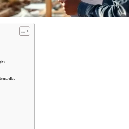
gles
éventuelles