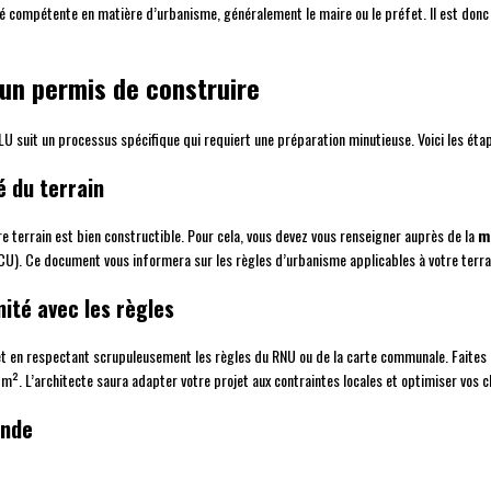
té compétente en matière d’urbanisme, généralement le maire ou le préfet. Il est don
 un permis de construire
U suit un processus spécifique qui requiert une préparation minutieuse. Voici les étape
té du terrain
re terrain est bien constructible. Pour cela, vous devez vous renseigner auprès de la
m
U). Ce document vous informera sur les règles d’urbanisme applicables à votre terrain 
ité avec les règles
ojet en respectant scrupuleusement les règles du RNU ou de la carte communale. Faites
². L’architecte saura adapter votre projet aux contraintes locales et optimiser vos c
ande