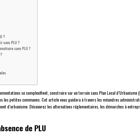
LU ?
nir sans PLU ?
construire sans PLU ?
 ?
ales
lementations se complexifient, construire sur un terrain sans Plan Local d’Urbanisme 
s les petites communes. Cet article vous guidera à travers les méandres administratif
ent d’urbanisme. Découvrez les alternatives réglementaires, les démarches à entrepre
’absence de PLU