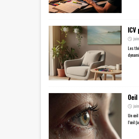
ICV 
jui
Les th
dynami
Oeil
jui
Un œil
l’œil (