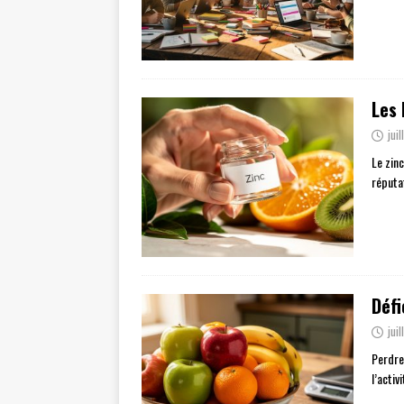
Les 
jui
Le zin
réputa
Défi
jui
Perdre
l’acti