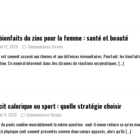
bienfaits du zinc pour la femme : santé et beauté
llet 13, 2026
Commentaires fermés
c est souvent associé aux rhumes et aux défenses immunitaires. Pourtant, les bienfait
tion. Ce minéral intervient dans des dizaines de réactions enzymatiques,
[…]
cit calorique ou sport : quelle stratégie choisir
llet 9, 2026
Commentaires fermés
 du poids soulève invariablement la même question : vaut-il mieux réduire ce qu’on ma
vité physique sont souvent présentés comme deux camps opposés, alors qu’ils
[…]