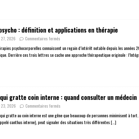
psycho : définition et applications en thérapie
n 27, 2026
Commentaires fermés
érapies psychocorporelles connaissent un regain d’intérêt notable depuis les années 20
que. Derrière ces trois lettres se cache une approche thérapeutique originale : l’Inté
 qui gratte coin interne : quand consulter un médecin
n 23, 2026
Commentaires fermés
 qui gratte au coin interne est une gêne que beaucoup de personnes minimisent à tort.
appelé canthus interne), peut signaler des situations très différentes
[…]