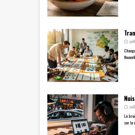
Tran
jui
Changer
Nouvel
Nuis
jui
Le bru
sur la 