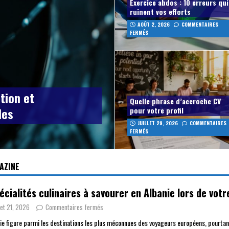
Exercice abdos : 10 erreurs qui
ruinent vos efforts
AOÛT 2, 2026
COMMENTAIRES
FERMÉS
tion et
Quelle phrase d’accroche CV
les
pour votre profil
JUILLET 29, 2026
COMMENTAIRES
FERMÉS
AZINE
écialités culinaires à savourer en Albanie lors de vot
llet 21, 2026
Commentaires fermés
nie figure parmi les destinations les plus méconnues des voyageurs européens, pourtan