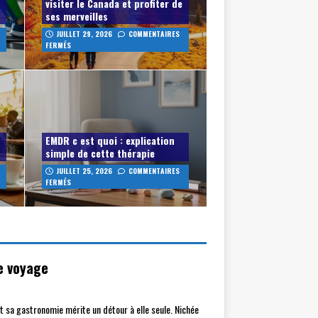
visiter le Canada et profiter de
ses merveilles
JUILLET 29, 2026
COMMENTAIRES
FERMÉS
EMDR c est quoi : explication
simple de cette thérapie
JUILLET 25, 2026
COMMENTAIRES
FERMÉS
re voyage
t sa gastronomie mérite un détour à elle seule. Nichée