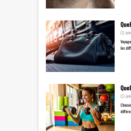
Quel
jui
Voyage
les di
Quel
jui
Choisi
différe