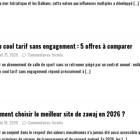
la mer Adriatique et les Balkans, cette nation aux influences multiples a développé
[…]
 cool tarif sans engagement : 5 offres à comparer
llet 21, 2026
Commentaires fermés
r un abonnement de salle de sport sans se retrouver piégé par un contrat annuel : voil
p cool tarif sans engagement répond précisément à
[…]
ent choisir le meilleur site de zawaj en 2026 ?
llet 18, 2026
Commentaires fermés
r un conjoint dans le respect des valeurs musulmanes n’a jamais été aussi accessible q
s principes de sérieux, de transparence et de respect mutuel. En 2026, les
[…]