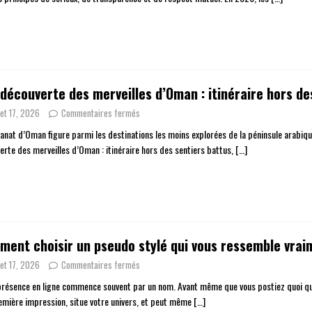
 découverte des merveilles d’Oman : itinéraire hors de
llet 17, 2026
Commentaires fermés
tanat d’Oman figure parmi les destinations les moins explorées de la péninsule arabique,
erte des merveilles d’Oman : itinéraire hors des sentiers battus,
[…]
ent choisir un pseudo stylé qui vous ressemble vrai
llet 17, 2026
Commentaires fermés
présence en ligne commence souvent par un nom. Avant même que vous postiez quoi que 
emière impression, situe votre univers, et peut même
[…]