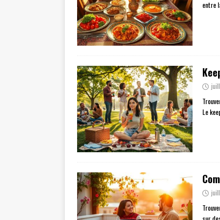
entre 
Keep
jui
Trouve
Le kee
Comm
jui
Trouve
sur de