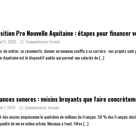
sition Pro Nouvelle Aquitaine : étapes pour financer v
llet 5, 2026
Commentaires fermés
 de métier, se reconvertir, donner un nouveau souffle à sa carrière : ces projets sont p
le-Aquitaine est le dispositif public qui permet aux salariés de
[…]
ances sonores : voisins bruyants que faire concrète
llet 1, 2026
Commentaires fermés
it des voisins empoisonne le quotidien de millions de Français. 50 % des Français décl
qualité de vie en milieu urbain. Musique à fond, fêtes
[…]