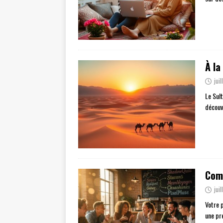
À la
jui
Le Sul
découv
Comm
jui
Votre 
une pr