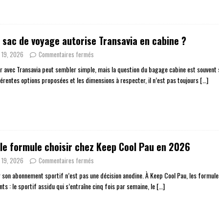
 sac de voyage autorise Transavia en cabine ?
n 19, 2026
Commentaires fermés
r avec Transavia peut sembler simple, mais la question du bagage cabine est souvent
fférentes options proposées et les dimensions à respecter, il n’est pas toujours
[…]
le formule choisir chez Keep Cool Pau en 2026
n 19, 2026
Commentaires fermés
r son abonnement sportif n’est pas une décision anodine. À Keep Cool Pau, les formule
nts : le sportif assidu qui s’entraîne cinq fois par semaine, le
[…]