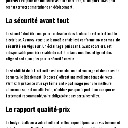
phares LED
pour une meilleure visibilité nocturne, ou un
port USB
pour
recharger votre smartphone en déplacement.
La sécurité avant tout
La sécurité doit être une priorité absolue dans le choix de votre trottinette
électrique. Assurez-vous que le modèle choisi est conforme aux
normes de
sécurité en vigueur
. Un
éclairage puissant
, avant et arrière, est
indispensable pour être visible de nuit. Certains modèles intègrent des
clignotants
, un plus pour la sécurité en ville.
La
stabilité
de la trottinette est cruciale : un plateau large et des roues de
bonne taille (idéalement 10 pouces) offrent une meilleure tenue de route.
Vérifiez la présence d’un
système anti-patinage
pour une meilleure
adhérence sur sol mouillé. Enfin, n’oubliez pas que le port d’un
casque
est
fortement recommandé, voire obligatoire dans certaines villes.
Le rapport qualité-prix
Le budget à allouer à votre trottinette électrique dépendra de vos besoins et