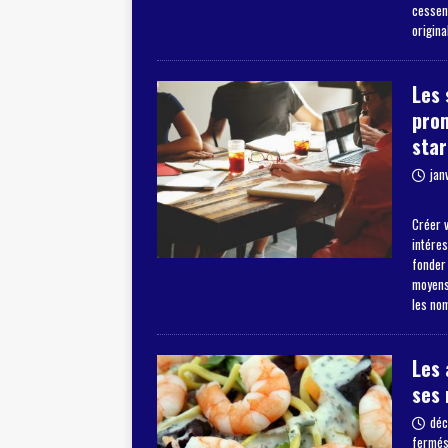
cessent
origina
Les 
pro
star
jan
Créer v
intéres
fonder
moyens 
les no
Les 
ses 
déc
fermé