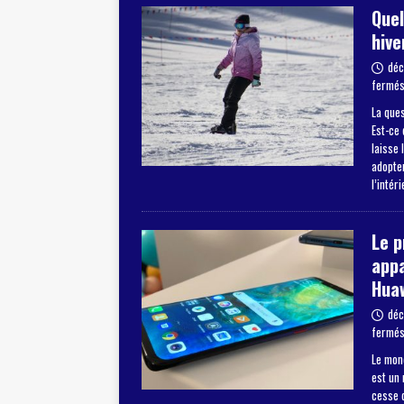
Quel
hive
déc
fermé
La ques
Est-ce 
laisse 
adopter
l’intér
Le 
appa
Hua
déc
fermé
Le mon
est un
cesse d