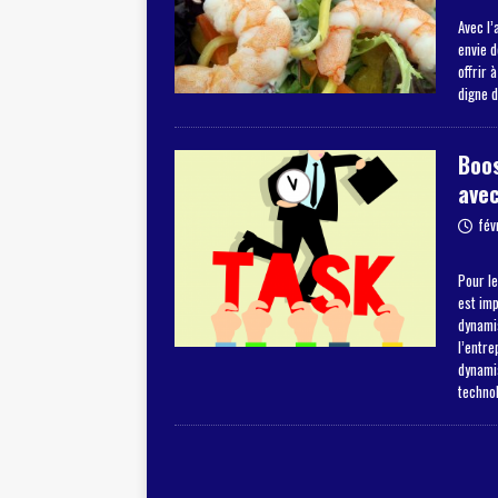
Avec l’
envie 
offrir 
digne 
Boos
avec
fév
Pour le
est im
dynamis
l’entre
dynami
techno