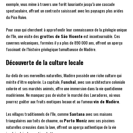
exemple, vous mène à travers une forêt luxuriante jusqu’à une cascade
spectaculaire, offrant un contraste saisissant avec les paysages plus arides
du Pico Ruivo.
Pour ceux qui cherchent à approfondir leur connaissance de la géologie unique
de l’île, une visite des
grottes de São Vicente
est incontournable. Ces
cavernes volcaniques, formées il y a plus de 890 000 ans, offrent un aperçu
fascinant de l’histoire géologique tumultueuse de Madère.
Découverte de la culture locale
Au-delà de ses merveilles naturelles, Madère possède une riche culture qui
mérite d’être explorée. La capitale,
Funchal
, avec son architecture coloniale
colorée et ses marchés animés, offre une immersion dans la vie quotidienne
madérienne. Ne manquez pas de visiter le marché dos Lavradores, où vous
pourrez goûter aux fruits exotiques locaux et au fameux
vin de Madère
.
Les villages traditionnels de l’île, comme
Santana
avec ses maisons
triangulaires aux toits de chaume, ou
Porto Moniz
avec ses piscines
naturelles creusées dans la lave, offrent un aperçu authentique de la vie