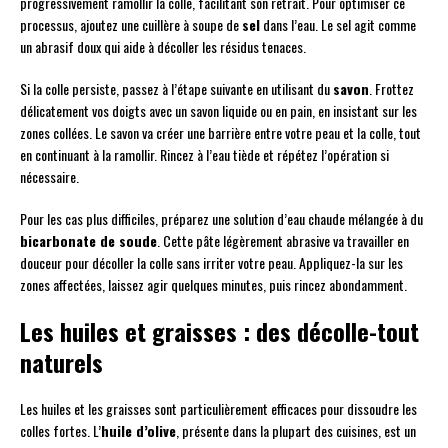
progressivement ramollir la colle, facilitant son retrait. Pour optimiser ce
processus, ajoutez une cuillère à soupe de
sel
dans l’eau. Le sel agit comme
un abrasif doux qui aide à décoller les résidus tenaces.
Si la colle persiste, passez à l’étape suivante en utilisant du
savon
. Frottez
délicatement vos doigts avec un savon liquide ou en pain, en insistant sur les
zones collées. Le savon va créer une barrière entre votre peau et la colle, tout
en continuant à la ramollir. Rincez à l’eau tiède et répétez l’opération si
nécessaire.
Pour les cas plus difficiles, préparez une solution d’eau chaude mélangée à du
bicarbonate de soude
. Cette pâte légèrement abrasive va travailler en
douceur pour décoller la colle sans irriter votre peau. Appliquez-la sur les
zones affectées, laissez agir quelques minutes, puis rincez abondamment.
Les huiles et graisses : des décolle-tout
naturels
Les huiles et les graisses sont particulièrement efficaces pour dissoudre les
colles fortes. L’
huile d’olive
, présente dans la plupart des cuisines, est un