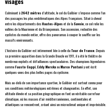
visages
Culminant à
2642 mètres
d’altitude, le col du Galibier s’impose comme l’un
des passages les plus emblématiques des Alpes françaises. Situé à cheval
entre les départements des
Hautes-Alpes
et de la
Savoie
, ce col relie les
vallées de la Maurienne et du Briançonnais. Son ascension, redoutée des
cyclistes du monde entier, offre des panoramas à couper le souffle sur les
massifs environnants.
L’histoire du Galibier est intimement liée à celle du
Tour de France
. Depuis
sa première apparition dans la Grande Boucle en 1911, il a été le théâtre de
nombreux exploits et défaillances spectaculaires. Des champions légendaires
comme
Fausto Coppi
,
Eddy Merckx
ou
Marco Pantani
y ont écrit
quelques-unes des plus belles pages du cyclisme.
Mais au-delà de son importance sportive, le Galibier est surtout connu pour
ses conditions météorologiques extrêmes et changeantes. En effet, son
altitude élevée et sa position géographique en font un véritable carrefour
climatique, où les masses d’air méditerranéennes, continentales et
atlantiques se rencontrent, créant ainsi un microclimat unique et imprévisible.