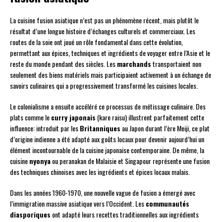
La cuisine fusion asiatique n’est pas un phénomène récent, mais plutôt le
résultat d’une longue histoire d’échanges culturels et commerciaux. Les
routes de la soie ont joué un rôle fondamental dans cette évolution,
permettant aux épices, techniques et ingrédients de voyager entre l’Asie et le
reste du monde pendant des siècles. Les
marchands
transportaient non
seulement des biens matériels mais participaient activement à un échange de
savoirs culinaires qui a progressivement transformé les cuisines locales.
Le colonialisme a ensuite accéléré ce processus de métissage culinaire. Des
plats comme le
curry japonais
(kare raisu) illustrent parfaitement cette
influence: introduit par les
Britanniques
au Japon durant l’ère Meiji, ce plat
d’origine indienne a été adapté aux goûts locaux pour devenir aujourd’hui un
élément incontournable de la cuisine japonaise contemporaine. De même, la
cuisine
nyonya
ou peranakan de Malaisie et Singapour représente une fusion
des techniques chinoises avec les ingrédients et épices locaux malais.
Dans les années 1960-1970, une nouvelle vague de fusion a émergé avec
l’immigration massive asiatique vers l’Occident. Les
communautés
diasporiques
ont adapté leurs recettes traditionnelles aux ingrédients