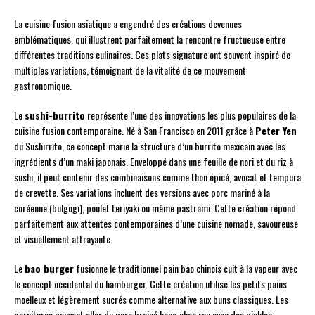
La cuisine fusion asiatique a engendré des créations devenues
emblématiques, qui illustrent parfaitement la rencontre fructueuse entre
différentes traditions culinaires. Ces plats signature ont souvent inspiré de
multiples variations, témoignant de la vitalité de ce mouvement
gastronomique.
Le
sushi-burrito
représente l’une des innovations les plus populaires de la
cuisine fusion contemporaine. Né à San Francisco en 2011 grâce à
Peter Yen
du Sushirrito, ce concept marie la structure d’un burrito mexicain avec les
ingrédients d’un maki japonais. Enveloppé dans une feuille de nori et du riz à
sushi, il peut contenir des combinaisons comme thon épicé, avocat et tempura
de crevette. Ses variations incluent des versions avec porc mariné à la
coréenne (bulgogi), poulet teriyaki ou même pastrami. Cette création répond
parfaitement aux attentes contemporaines d’une cuisine nomade, savoureuse
et visuellement attrayante.
Le
bao burger
fusionne le traditionnel pain bao chinois cuit à la vapeur avec
le concept occidental du hamburger. Cette création utilise les petits pains
moelleux et légèrement sucrés comme alternative aux buns classiques. Les
garnitures peuvent aller du porc braisé hong shao rou avec des pickles