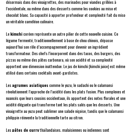
désormais dans des vinaigrettes, des marinades pour viandes grillées à
l’occidentale, ou même dans des desserts comme les cookies au miso et
chocolat blanc. Sa capacité à apporter profondeur et complexité fait du miso
un véritable caméléon culinaire.
Le
kimchi
coréen représente un autre pilier de cette nouvelle cuisine. Ce
légume fermenté, traditionnellement à base de chou chinois, dépasse
aujourd’hui son rôle d’accompagnement pour devenir un ingrédient
transformateur. Des chefs l’incorporent dans des tacos, des burgers, des
pizzas ou même des pâtes carbonara, où son acidité et sa complexité
apportent une dimension inattendue. Le jus de kimchi (kimchi juice) est même
utilisé dans certains cocktails avant-gardistes.
Les
agrumes asiatiques
comme le yuzu, le sudachi ou le calamansi
révolutionnent l’approche de l’acidité dans les plats fusion. Plus complexes et
nuancés que leurs cousins occidentaux, ils apportent des notes florales et une
acidité élégante qui transforme tant les plats salés que les desserts. Une
vinaigrette au yuzu peut sublimer une salade niçoise, tandis que le calamansi
philippin réinvente la traditionnelle tarte au citron.
Les
pâtes de curry
thaïlandaises, malaisiennes ou indiennes sont