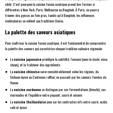
ciblé. C’est pourquoi la cuisine fusion asiatique prend des formes si
différentes à New York, Paris, Melbourne ou Bangkok. À Paris, on pourra
trouver des gyozas au foie gras, tandis qu’à Bangkok, les influences
moléculaires se mêlent aux traditions thaïes.
La palette des saveurs asiatiques
Pour maîtriser la cuisine fusion asiatique, il est fondamental de comprendre
la palette des saveurs qui caractérise chaque tradition culinaire régionale:
La
cuisine japonaise
privilégie la subtilité, l’umami (avec le dashi, miso,
shoyu), et la fraîcheur des ingrédients
La
cuisine chinoise
varie considérablement selon les régions, du
Sichuan épicé au Cantonais raffiné, en passant par les saveurs fumées du
Hunan
La
cuisine coréenne
se distingue par ses fermentations (kimchi), ses
marinades et l’équilibre entre piquant, sucré et umami
La
cuisine thaïlandaise
joue sur les contrastes vifs entre sucré, acide,
salé et épicé