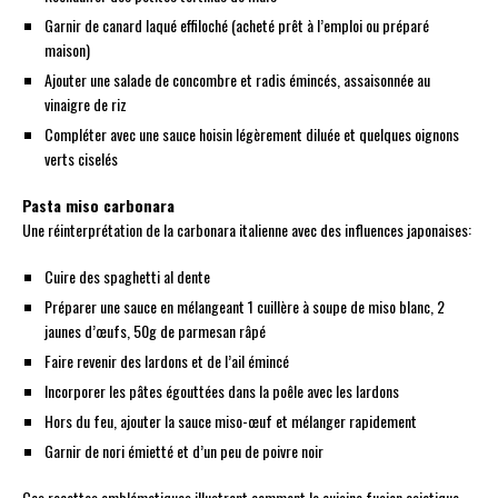
Garnir de canard laqué effiloché (acheté prêt à l’emploi ou préparé
maison)
Ajouter une salade de concombre et radis émincés, assaisonnée au
vinaigre de riz
Compléter avec une sauce hoisin légèrement diluée et quelques oignons
verts ciselés
Pasta miso carbonara
Une réinterprétation de la carbonara italienne avec des influences japonaises:
Cuire des spaghetti al dente
Préparer une sauce en mélangeant 1 cuillère à soupe de miso blanc, 2
jaunes d’œufs, 50g de parmesan râpé
Faire revenir des lardons et de l’ail émincé
Incorporer les pâtes égouttées dans la poêle avec les lardons
Hors du feu, ajouter la sauce miso-œuf et mélanger rapidement
Garnir de nori émietté et d’un peu de poivre noir
Ces recettes emblématiques illustrent comment la cuisine fusion asiatique