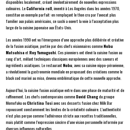
disponibles localement, créant involontairement de nouvelles expressions
culinaires. Le
California roll
, inventé à Los Angeles dans les années 1970,
constitue un exemple parfait: en remplaçant le thon cru par l’avocat plus
familier aux palais américains, ce sushi a ouvert la voie à l’acceptation plus
large de la cuisine japonaise aux États-Unis.
Les années 1990 ont vu l’émergence d’une approche plus délibérée et créative
de la fusion asiatique, portée par des chefs visionnaires comme
Nobu
Matsuhisa
et
Roy Yamaguchi
. Ces pionniers ont élevé la cuisine fusion au
rang d’art, mêlant techniques classiques européennes avec des saveurs et
ingrédients asiatiques. Le restaurant
Nobu
, avec sa cuisine nippo-péruvienne,
a révolutionné la gastronomie mondiale en proposant des créations comme le
black cod mariné au miso, devenu emblématique de cette nouvelle approche.
Aujourd’hui, la cuisine fusion asiatique entre dans une phase de maturité et de
raffinement. Les chefs contemporains comme
David Chang
du groupe
Momofuku ou
Christina Tosi
avec ses desserts fusion chez Milk Bar
repoussent constamment les limites de la créativité culinaire. L’authenticité
n’est plus perçue comme l’adhérence stricte aux recettes traditionnelles,
mais plutôt comme l’expression sincère d’une vision personnelle informée par
diverses influences culturelles.