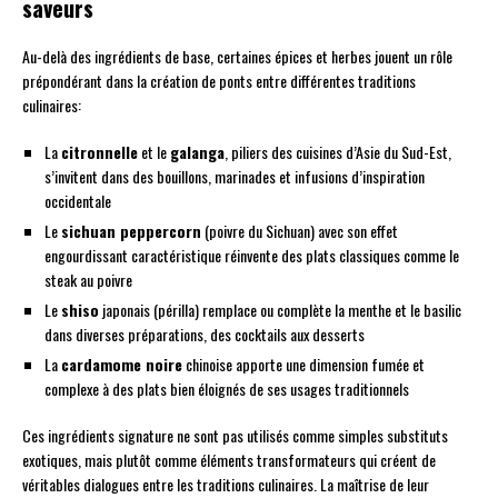
saveurs
Au-delà des ingrédients de base, certaines épices et herbes jouent un rôle
prépondérant dans la création de ponts entre différentes traditions
culinaires:
La
citronnelle
et le
galanga
, piliers des cuisines d’Asie du Sud-Est,
s’invitent dans des bouillons, marinades et infusions d’inspiration
occidentale
Le
sichuan peppercorn
(poivre du Sichuan) avec son effet
engourdissant caractéristique réinvente des plats classiques comme le
steak au poivre
Le
shiso
japonais (périlla) remplace ou complète la menthe et le basilic
dans diverses préparations, des cocktails aux desserts
La
cardamome noire
chinoise apporte une dimension fumée et
complexe à des plats bien éloignés de ses usages traditionnels
Ces ingrédients signature ne sont pas utilisés comme simples substituts
exotiques, mais plutôt comme éléments transformateurs qui créent de
véritables dialogues entre les traditions culinaires. La maîtrise de leur