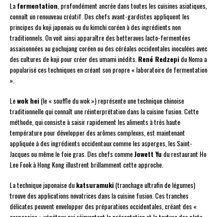
La
fermentation
, profondément ancrée dans toutes les cuisines asiatiques,
connaît un renouveau créatif. Des chefs avant-gardistes appliquent les
principes du koji japonais ou du kimchi coréen à des ingrédients non
traditionnels. On voit ainsi apparaître des betteraves lacto-fermentées
assaisonnées au gochujang coréen ou des céréales occidentales inoculées avec
des cultures de koji pour créer des umami inédits.
René Redzepi
du Noma a
popularisé ces techniques en créant son propre « laboratoire de fermentation
».
Le
wok hei
(le « souffle du wok ») représente une technique chinoise
traditionnelle qui connaît une réinterprétation dans la cuisine fusion. Cette
méthode, qui consiste à saisir rapidement les aliments à très haute
température pour développer des arômes complexes, est maintenant
appliquée à des ingrédients occidentaux comme les asperges, les Saint-
Jacques ou même le foie gras. Des chefs comme
Jowett Yu
du restaurant Ho
Lee Fook à Hong Kong illustrent brillamment cette approche.
La technique japonaise du
katsuramuki
(tranchage ultrafin de légumes)
trouve des applications novatrices dans la cuisine fusion. Ces tranches
délicates peuvent envelopper des préparations occidentales, créant des «
carpaccios » végétaux qui réinventent la présentation et la texture des plats.