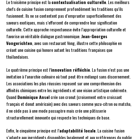
Le troisième principe est la
contextualisation culturelle
. Les meilleurs
chefs de cuisine fusion comprennent profondément les traditions qu’ils
fusionnent. Ils ne se contentent pas d’emprunter superficiellement des
saveurs exotiques, mais s’efforcent de comprendre leur signification
culturelle. Cette approche respectueuse évite l’appropriation culturelle et
favorise un véritable dialogue gastronomique.
Jean-Georges
Vongerichten
, avec son restaurant Vong, illustre cette philosophie en
créant une cuisine qui honore autant les traditions françaises que
thaïlandaises.
Le quatrième principe est l’
innovation réfléchie
. La fusion n’est pas une
invitation à l’anarchie culinaire où tout peut être mélangé sans discernement.
Les associations les plus réussies reposent sur une compréhension des
affinités chimiques entre les ingrédients et une vision artistique cohérente.
Quand
Dominique Ansel
crée son cronut (croisement entre croissant
français et donut américain) avec des saveurs comme yuzu-citron ou matcha,
il ne cède pas à une mode passagère mais crée une pâtisserie
structurellement innovante qui respecte les techniques de base.
Enfin, le cinquième principe est l’
adaptabilité locale
. La cuisine fusion
s’adapte aux ingrédients disponibles localement et aux préférences du public