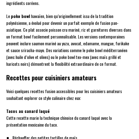
ingrédients coréens.
Le
poke bowl
hawaïen, bien qu’originellement issu de la tradition
polynésienne, a évolué pour devenir un parfait exemple de fusion pan-
asiatique. Ce plat associe poisson cru mariné, riz et garnitures diverses dans
un format bowl facilement personnalisable. Les versions contemporaines
peuvent inclure saumon mariné au yuzu, avocat, edamame, mangue, furikake
et sauce sriracha-mayo. Des variations comme le poke bowl méditerranéen
(avec huile d’olive et olives) ou le poke bowl tex-mex (avec maïs grillé et
haricots noirs) démontrent la flexibilité extraordinaire de ce format.
Recettes pour cuisiniers amateurs
Voici quelques recettes fusion accessibles pour les cuisiniers amateurs
souhaitant explorer ce style culinaire chez eux:
Tacos au canard laqué
Cette recette marie la technique chinoise du canard laqué avec la
présentation mexicaine du taco.
Réchauffer des petites tortillas de maïs