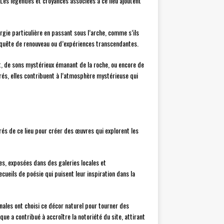
Les légendes et croyances associées à ce lieu ajoutent
ergie particulière en passant sous l’arche, comme s’ils
en quête de renouveau ou d’expériences transcendantes.
, de sons mystérieux émanant de la roche, ou encore de
rés, elles contribuent à l’atmosphère mystérieuse qui
irés de ce lieu pour créer des œuvres qui explorent les
es, exposées dans des galeries locales et
cueils de poésie qui puisent leur inspiration dans la
ales ont choisi ce décor naturel pour tourner des
e a contribué à accroître la notoriété du site, attirant