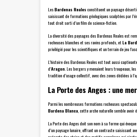
Les
Bardenas Reales
constituent un paysage désert
saisissant de formations géologiques sculptées par l’ér
tout droit sorti d’un film de science-fiction.
La diversité des paysages des Bardenas Reales est rema
rocheuses blanches et ses ravins profonds, et
La Bar
privilégié pour les scientifiques et un terrain de jeu f
L’histoire des Bardenas Reales est tout aussi captivan
d’
Aragon
. Les bergers y menaient leurs troupeaux, les 
tradition d’usage collectif, avec des zones dédiées à l’a
La Porte des Anges : une mer
Parmi les nombreuses formations rocheuses spectacula
Bardena Blanca
, cette arche naturelle semble avoir 
La Porte des Anges doit son nom à sa forme qui évoque 
d’un paysage lunaire, offrant un contraste saisissant ave
présente des stries et des motifs complexes qui ajoute