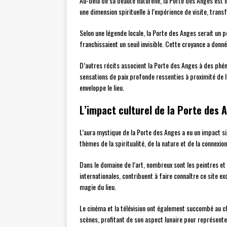
Au-delà de sa beauté naturelle, la Porte des Anges est 
une dimension spirituelle à l’expérience de visite, tran
Selon une légende locale, la Porte des Anges serait un p
franchissaient un seuil invisible. Cette croyance a don
D’autres récits associent la Porte des Anges à des phé
sensations de paix profonde ressenties à proximité de l
enveloppe le lieu.
L’impact culturel de la Porte des 
L’aura mystique de la Porte des Anges a eu un impact sign
thèmes de la spiritualité, de la nature et de la connexi
Dans le domaine de l’art, nombreux sont les peintres et
internationales, contribuent à faire connaître ce site ex
magie du lieu.
Le cinéma et la télévision ont également succombé au c
scènes, profitant de son aspect lunaire pour représente