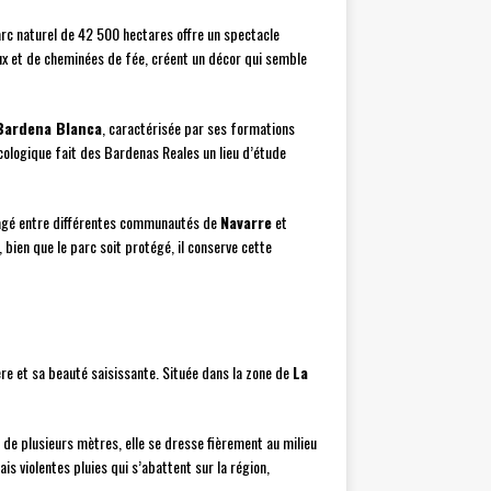
arc naturel de 42 500 hectares offre un spectacle
aux et de cheminées de fée, créent un décor qui semble
Bardena Blanca
, caractérisée par ses formations
écologique fait des Bardenas Reales un lieu d’étude
rtagé entre différentes communautés de
Navarre
et
 bien que le parc soit protégé, il conserve cette
re et sa beauté saisissante. Située dans la zone de
La
e plusieurs mètres, elle se dresse fièrement au milieu
is violentes pluies qui s’abattent sur la région,