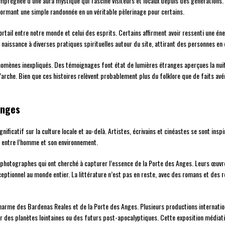
imprégnée d’une aura mystique qui fascine visiteurs et locaux depuis des générations. 
sformant une simple randonnée en un véritable pèlerinage pour certains.
ortail entre notre monde et celui des esprits. Certains affirment avoir ressenti une én
né naissance à diverses pratiques spirituelles autour du site, attirant des personnes 
nomènes inexpliqués. Des témoignages font état de lumières étranges aperçues la nuit
’arche. Bien que ces histoires relèvent probablement plus du folklore que de faits avé
Anges
ificatif sur la culture locale et au-delà. Artistes, écrivains et cinéastes se sont insp
on entre l’homme et son environnement.
 photographes qui ont cherché à capturer l’essence de la Porte des Anges. Leurs œuvr
ceptionnel au monde entier. La littérature n’est pas en reste, avec des romans et des re
harme des Bardenas Reales et de la Porte des Anges. Plusieurs productions internation
r des planètes lointaines ou des futurs post-apocalyptiques. Cette exposition médiatiqu