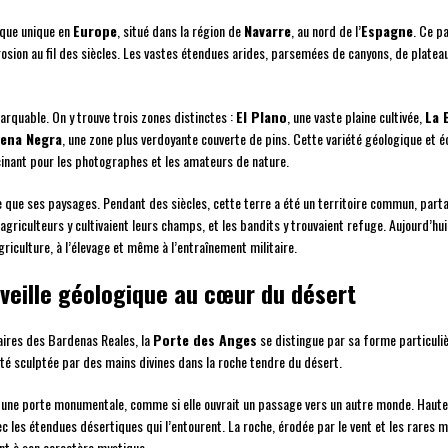
ique unique en
Europe
, situé dans la région de
Navarre
, au nord de l’
Espagne
. Ce p
osion au fil des siècles. Les vastes étendues arides, parsemées de canyons, de plate
rquable. On y trouve trois zones distinctes :
El Plano
, une vaste plaine cultivée,
La 
dena Negra
, une zone plus verdoyante couverte de pins. Cette variété géologique et 
ascinant pour les photographes et les amateurs de nature.
te que ses paysages. Pendant des siècles, cette terre a été un territoire commun, pa
agriculteurs y cultivaient leurs champs, et les bandits y trouvaient refuge. Aujourd’hui,
griculture, à l’élevage et même à l’entraînement militaire.
veille géologique au cœur du désert
ires des Bardenas Reales, la
Porte des Anges
se distingue par sa forme particuliè
été sculptée par des mains divines dans la roche tendre du désert.
une porte monumentale, comme si elle ouvrait un passage vers un autre monde. Haute d
c les étendues désertiques qui l’entourent. La roche, érodée par le vent et les rares ma
nt à son caractère mystique.