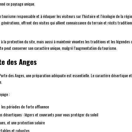
onné ce paysage unique.
 tourisme responsable et à éduquer les visiteurs sur l’histoire et l’écologie de la ré
énérations, offrent des visites qui allient connaissance du terrain et récits traditionn
la protection du site, mais aussi à maintenir vivantes les traditions et les légendes q
ite peut conserver son caractère unique, malgré l’augmentation du tourisme.
rte des Anges
a Porte des Anges, une préparation adéquate est essentielle. Le caractère désertique et
e.
oyage :
t les périodes de forte affluence
 désertiques : légers et couvrants pour vous protéger du soleil
es, et une protection solaire
tables et robustes