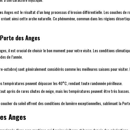
es Anges est le résultat d’un long processus d’érosion différentielle. Les couches de r
, créant ainsi cette arche naturelle. Ce phénomène, commun dans les régions désertiq
a Porte des Anges
nges, il est crucial de choisir le bon moment pour votre visite. Les conditions clima
odes de l’année.
re-octobre) sont généralement considérés comme les meilleures saisons pour visiter.
où les températures peuvent dépasser les 40°C, rendant toute randonnée périlleuse.
urtout après de rares chutes de neige, mais les températures peuvent être très basses.
 coucher du soleil offrent des conditions de lumière exceptionnelles, sublimant la Por
des Anges