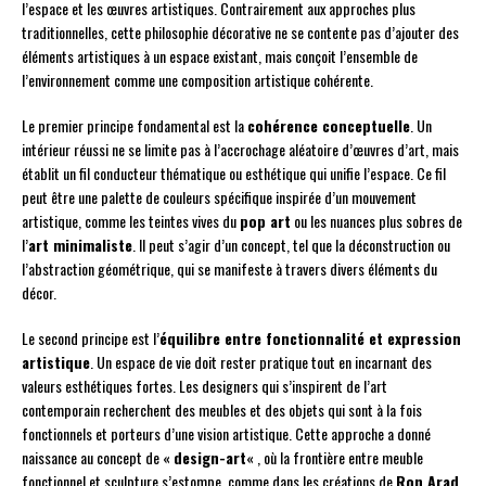
l’espace et les œuvres artistiques. Contrairement aux approches plus
traditionnelles, cette philosophie décorative ne se contente pas d’ajouter des
éléments artistiques à un espace existant, mais conçoit l’ensemble de
l’environnement comme une composition artistique cohérente.
Le premier principe fondamental est la
cohérence conceptuelle
. Un
intérieur réussi ne se limite pas à l’accrochage aléatoire d’œuvres d’art, mais
établit un fil conducteur thématique ou esthétique qui unifie l’espace. Ce fil
peut être une palette de couleurs spécifique inspirée d’un mouvement
artistique, comme les teintes vives du
pop art
ou les nuances plus sobres de
l’
art minimaliste
. Il peut s’agir d’un concept, tel que la déconstruction ou
l’abstraction géométrique, qui se manifeste à travers divers éléments du
décor.
Le second principe est l’
équilibre entre fonctionnalité et expression
artistique
. Un espace de vie doit rester pratique tout en incarnant des
valeurs esthétiques fortes. Les designers qui s’inspirent de l’art
contemporain recherchent des meubles et des objets qui sont à la fois
fonctionnels et porteurs d’une vision artistique. Cette approche a donné
naissance au concept de «
design-art
« , où la frontière entre meuble
fonctionnel et sculpture s’estompe, comme dans les créations de
Ron Arad