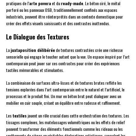
pratiques de l’
arte povera
et du
ready-made
. Le béton ciré, le métal
perforé ou les panneaux OSB, traditionnellement confinés aux espaces
industriels, peuvent être réinterprétés dans un contexte domestique pour
créer des effets visuels saisissants et des contrastes inattendus.
Le Dialogue des Textures
La
juxtaposition délibérée
de textures contrastées crée une richesse
sensorielle qui engage le toucher autant que la vue. Un espace inspiré par l’art
contemporain peut jouer sur ces contrastes pour créer des expériences
tactiles mémorables et stimulantes.
La combinaison de surfaces ultra-lisses et de textures brutes reflète les
tensions explorées dans l’art contemporain entre le naturel et l’artificiel, le
processus et le produit fini. Un mur en béton brut peut dialoguer avec un
mobilier en cuir souple, créant un équilibre entre rudesse et raffinement.
Les
textiles
jouent un rôle crucial dans cette orchestration des textures. Les
tissages complexes, les matelassages volumétriques ou les effets de relief
peuvent transformer des éléments fonctionnels comme les rideaux ou les
revêtements de sièges en véritables déclarations artistiques, rappelant les