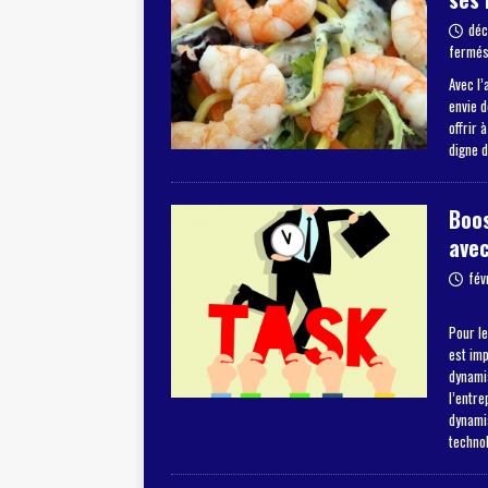
déc
fermé
Avec l’
envie 
offrir 
digne 
Boos
avec
fév
Pour le
est im
dynamis
l’entre
dynami
techno