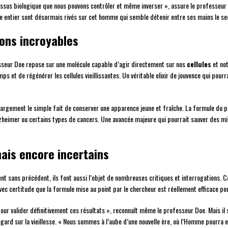
ocessus biologique que nous pouvons contrôler et même inverser », assure le professeu
entier sont désormais rivés sur cet homme qui semble détenir entre ses mains le secret
ons incroyables
fesseur Doe repose sur une molécule capable d’agir directement sur nos
cellules
et no
 et de régénérer les cellules vieillissantes. Un véritable elixir de jouvence qui pourr
 largement le simple fait de conserver une apparence jeune et fraîche. La formule du
lzheimer ou certains types de cancers. Une avancée majeure qui pourrait sauver des mi
ais encore incertains
t sans précédent, ils font aussi l’objet de nombreuses critiques et interrogations. C
c certitude que la formule mise au point par le chercheur est réellement efficace pou
r valider définitivement ces résultats », reconnaît même le professeur Doe. Mais il s
gard sur la vieillesse. « Nous sommes à l’aube d’une nouvelle ère, où l’Homme pourra en