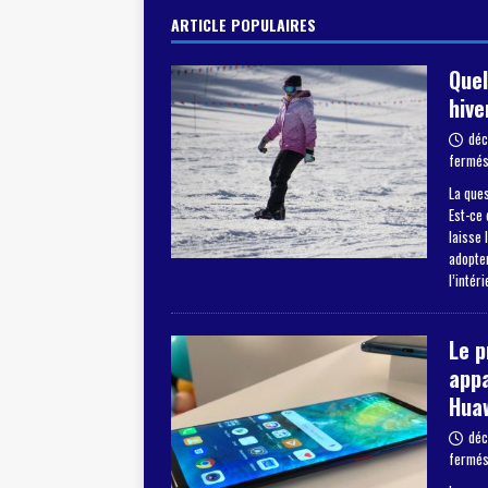
ARTICLE POPULAIRES
Quel
hive
déc
fermé
La ques
Est-ce 
laisse 
adopter
l’intér
Le 
appa
Hua
déc
fermé