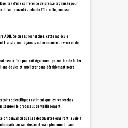
r Doe lors d’une conférence de presse organisée pour
 tant convoité : celui de l’éternelle jeunesse.
tre
ADN
. Selon ses recherches, cette molécule
ait transformer à jamais notre manière de vivre et de
 professeur Doe pourrait également permettre de lutter
llions de vies et améliorer considérablement notre
ertains scientifiques estiment que les recherches
r stopper le processus de vieillissement.
e dit convaincu que ses découvertes ouvriront la voie à
fin maîtriser son destin et vivre pleinement, sans