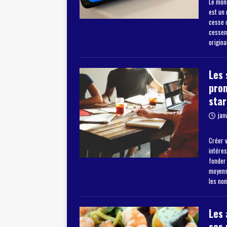
Le mon
est un
cesse d
cessent
origina
Les 
pro
star
jan
Créer v
intéres
fonder
moyens 
les no
Les 
ses 