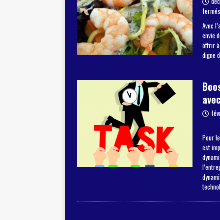
déc
fermé
Avec l’
envie 
offrir 
digne 
Boos
avec
fév
Pour le
est im
dynamis
l’entre
dynami
techno