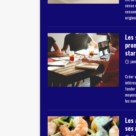
cesse d
cessent
origina
Les 
pro
star
jan
Créer v
intéres
fonder
moyens 
les no
Les 
ses 