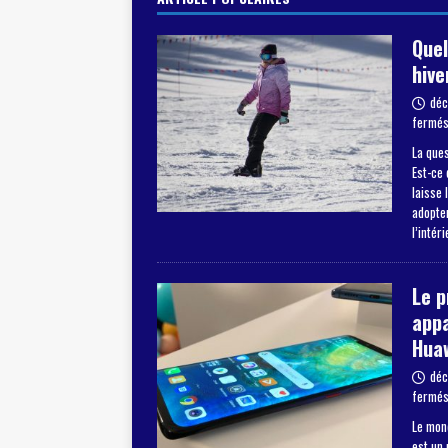
Quel
hive
déc
fermé
La ques
Est-ce 
laisse 
adopter
l’intér
Le 
appa
Hua
déc
fermé
Le mon
est un