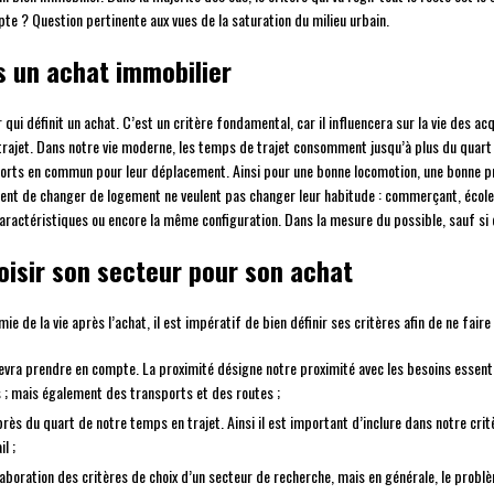
e ? Question pertinente aux vues de la saturation du milieu urbain.
s un achat immobilier
qui définit un achat. C’est un critère fondamental, car il influencera sur la vie des ac
trajet. Dans notre vie moderne, les temps de trajet consomment jusqu’à plus du quart de
sports en commun pour leur déplacement. Ainsi pour une bonne locomotion, une bonne p
sent de changer de logement ne veulent pas changer leur habitude : commerçant, école, 
ractéristiques ou encore la même configuration. Dans la mesure du possible, sauf si
isir son secteur pour son achat
de la vie après l’achat, il est impératif de bien définir ses critères afin de ne fair
 devra prendre en compte. La proximité désigne notre proximité avec les besoins essen
s ; mais également des transports et des routes ;
près du quart de notre temps en trajet. Ainsi il est important d’inclure dans notre crit
l ;
élaboration des critères de choix d’un secteur de recherche, mais en générale, le probl