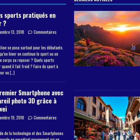
s sports pratiqués en
r ?
embre 13, 2018
Commentaires
s
tion se pose surtout pour les débutants.
qu’en hiver on continue le sport ou on
le corps se reposer ? Quels sports
 quand il fait froid ? Faire du sport à
ieur ou
[…]
premier Smartphone avec
reil photo 3D grâce à
wei
embre 19, 2018
Commentaires
s
de de la technologie et des Smartphones
 monde en perpétuel mouvement qui ne