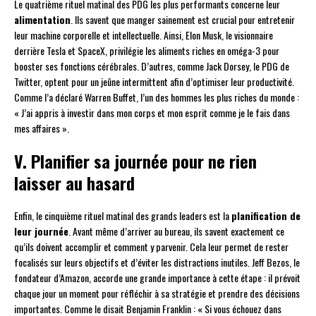
Le quatrième rituel matinal des PDG les plus performants concerne leur
alimentation
. Ils savent que manger sainement est crucial pour entretenir
leur machine corporelle et intellectuelle. Ainsi, Elon Musk, le visionnaire
derrière Tesla et SpaceX, privilégie les aliments riches en oméga-3 pour
booster ses fonctions cérébrales. D’autres, comme Jack Dorsey, le PDG de
Twitter, optent pour un jeûne intermittent afin d’optimiser leur productivité.
Comme l’a déclaré Warren Buffet, l’un des hommes les plus riches du monde :
« J’ai appris à investir dans mon corps et mon esprit comme je le fais dans
mes affaires ».
V. Planifier sa journée pour ne rien
laisser au hasard
Enfin, le cinquième rituel matinal des grands leaders est la
planification de
leur journée
. Avant même d’arriver au bureau, ils savent exactement ce
qu’ils doivent accomplir et comment y parvenir. Cela leur permet de rester
focalisés sur leurs objectifs et d’éviter les distractions inutiles. Jeff Bezos, le
fondateur d’Amazon, accorde une grande importance à cette étape : il prévoit
chaque jour un moment pour réfléchir à sa stratégie et prendre des décisions
importantes. Comme le disait Benjamin Franklin : « Si vous échouez dans