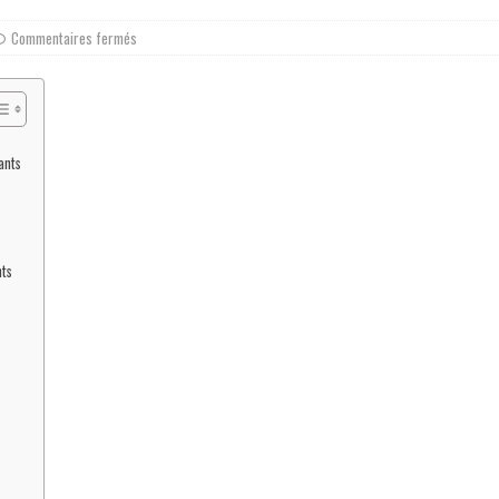
Commentaires fermés
ants
nts