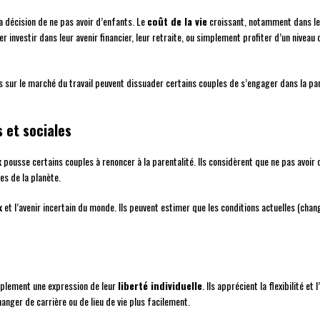
a décision de ne pas avoir d’enfants. Le
coût de la vie
croissant, notamment dans les 
investir dans leur avenir financier, leur retraite, ou simplement profiter d’un niveau d
s sur le marché du travail peuvent dissuader certains couples de s’engager dans la pare
 et sociales
x
pousse certains couples à renoncer à la parentalité. Ils considèrent que ne pas avoir
es de la planète.
x
et l’avenir incertain du monde. Ils peuvent estimer que les conditions actuelles (chang
implement une expression de leur
liberté individuelle
. Ils apprécient la flexibilité e
nger de carrière ou de lieu de vie plus facilement.