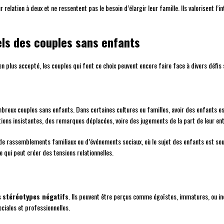
elation à deux et ne ressentent pas le besoin d’élargir leur famille. Ils valorisent l’i
els des couples sans enfants
en plus accepté, les couples qui font ce choix peuvent encore faire face à divers défis
breux couples sans enfants. Dans certaines cultures ou familles, avoir des enfants 
stions insistantes, des remarques déplacées, voire des jugements de la part de leur en
 de rassemblements familiaux ou d’événements sociaux, où le sujet des enfants est sou
e qui peut créer des tensions relationnelles.
s
stéréotypes négatifs
. Ils peuvent être perçus comme égoïstes, immatures, ou i
ciales et professionnelles.