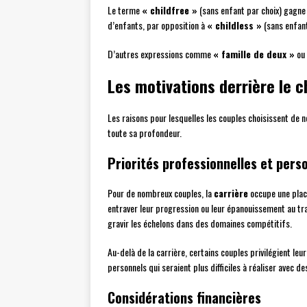
Le terme
« childfree »
(sans enfant par choix) gagne 
d’enfants, par opposition à
« childless »
(sans enfant
D’autres expressions comme
« famille de deux »
ou
Les motivations derrière le c
Les raisons pour lesquelles les couples choisissent de
toute sa profondeur.
Priorités professionnelles et pers
Pour de nombreux couples, la
carrière
occupe une place
entraver leur progression ou leur épanouissement au tra
gravir les échelons dans des domaines compétitifs.
Au-delà de la carrière, certains couples privilégient leu
personnels qui seraient plus difficiles à réaliser avec 
Considérations financières