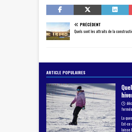
PRÉCÉDENT
Quels sont les attraits de la construct
ARTICLE POPULAIRES
Quel
hive
déc
fermé
La ques
Est-ce 
laisse 