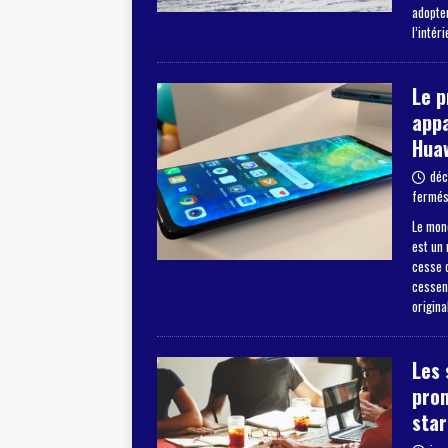
adopter
l’intér
Le 
appa
Hua
déc
fermé
Le mon
est un
cesse d
cessent
origina
Les 
pro
star