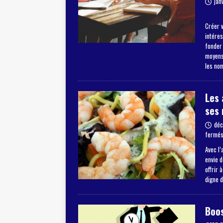
jan
Créer v
intéres
fonder
moyens 
les no
Les 
ses 
déc
fermé
Avec l’
envie 
offrir 
digne 
Boos