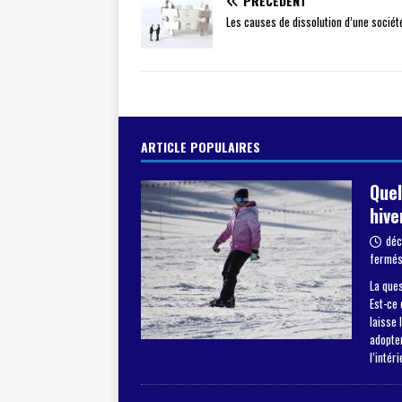
PRÉCÉDENT
Les causes de dissolution d’une sociét
ARTICLE POPULAIRES
Quel
hive
déc
fermé
La ques
Est-ce 
laisse 
adopter
l’intér