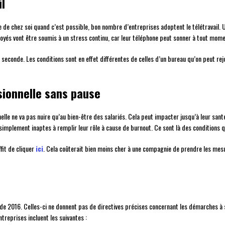
il
de chez soi quand c’est possible, bon nombre d’entreprises adoptent le télétravail. Un
loyés vont être soumis à un stress continu, car leur téléphone peut sonner à tout mome
 seconde. Les conditions sont en effet différentes de celles d’un bureau qu’on peut rejoi
sionnelle sans pause
elle ne va pas nuire qu’au bien-être des salariés. Cela peut impacter jusqu’à leur santé
simplement inaptes à remplir leur rôle à cause de burnout. Ce sont là des conditions q
ffit de cliquer
ici
. Cela coûterait bien moins cher à une compagnie de prendre les mes
t de 2016. Celles-ci ne donnent pas de directives précises concernant les démarches à 
treprises incluent les suivantes :