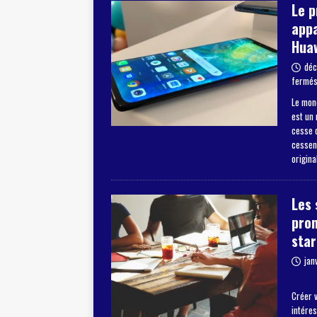
Le 
appa
Hua
déc
fermé
Le mon
est un
cesse d
cessent
origina
Les 
pro
star
jan
Créer v
intéres