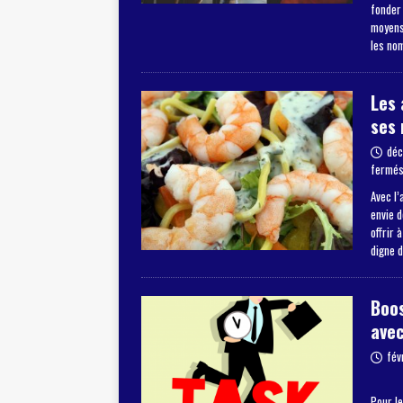
fonder
moyens 
les no
Les 
ses 
déc
fermé
Avec l’
envie 
offrir 
digne 
Boos
avec
fév
Pour le