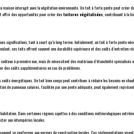
 la maison interagit avec la végétation environnante. Un toit à forte pente peut créer
ut offrir des opportunités pour créer des
toitures végétalisées
, contribuant à la bi
ues significatives, tant à court qu’à long terme. Initialement, un toit à forte pente n
dant, ces toits offrent souvent une durabilité supérieure et des coûts d’entretien réd
 coûteux à première vue, mais ils nécessitent des matériaux d’étanchéité spécialisés e
rer des coûts supplémentaires en cas de problèmes.
es coûts énergétiques. Un toit bien conçu peut contribuer à réduire les besoins en cha
llation de panneaux solaires, facilitée par une pente adéquate, peut également représe
 habitation. Dans certaines régions sujettes à des conditions météorologiques extrêmes
ister aux intempéries locales.
t souvent se conformer aux normes de construction locales. Ces réglementations visent 