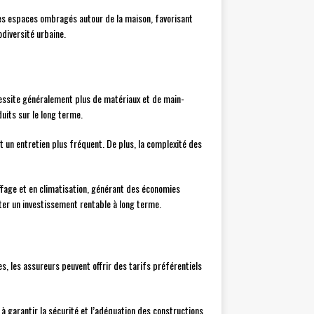
 des espaces ombragés autour de la maison, favorisant
odiversité urbaine.
écessite généralement plus de matériaux et de main-
uits sur le long terme.
t un entretien plus fréquent. De plus, la complexité des
uffage et en climatisation, générant des économies
nter un investissement rentable à long terme.
, les assureurs peuvent offrir des tarifs préférentiels
à garantir la sécurité et l’adéquation des constructions