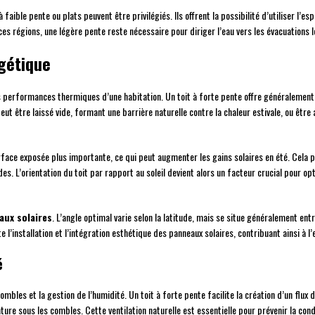
 faible pente ou plats peuvent être privilégiés. Ils offrent la possibilité d’utiliser l’
s régions, une légère pente reste nécessaire pour diriger l’eau vers les évacuations l
rgétique
 les performances thermiques d’une habitation. Un toit à forte pente offre généraleme
ut être laissé vide, formant une barrière naturelle contre la chaleur estivale, ou êtr
urface exposée plus importante, ce qui peut augmenter les gains solaires en été. Cela 
s. L’orientation du toit par rapport au soleil devient alors un facteur crucial pour opt
aux solaires
. L’angle optimal varie selon la latitude, mais se situe généralement en
te l’installation et l’intégration esthétique des panneaux solaires, contribuant ainsi à l
é
mbles et la gestion de l’humidité. Un toit à forte pente facilite la création d’un flux d’
ature sous les combles. Cette ventilation naturelle est essentielle pour prévenir la co