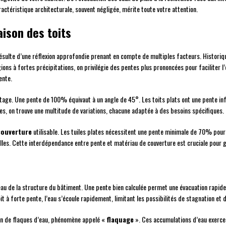
téristique architecturale, souvent négligée, mérite toute votre attention.
aison des toits
 résulte d’une réflexion approfondie prenant en compte de multiples facteurs. Historiq
ions à fortes précipitations, on privilégie des pentes plus prononcées pour faciliter l’é
ente.
tage. Une pente de 100% équivaut à un angle de 45°. Les toits plats ont une pente infé
s, on trouve une multitude de variations, chacune adaptée à des besoins spécifiques.
couverture
utilisable. Les tuiles plates nécessitent une pente minimale de 70% pour
es. Cette interdépendance entre pente et matériau de couverture est cruciale pour ga
’eau de la structure du bâtiment. Une pente bien calculée permet une évacuation rapide e
oit à forte pente, l’eau s’écoule rapidement, limitant les possibilités de stagnation et 
ion de flaques d’eau, phénomène appelé «
flaquage
». Ces accumulations d’eau exerce