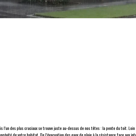
 l’un des plus cruciaux se trouve juste au-dessus de nos têtes : la pente du toit. Loin d
longévité de votre habitat. De l’évacuation des eaux de pluie à la résistance face aux i