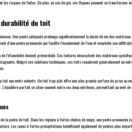
nt les risques de fuites. De plus, en cas de gel, ces flaques peuvent se transformer e
 durabilité du toit
clinaison. Une pente adéquate prolonge significativement la durée de vie des matériaux
ent d’une pente prononcée qui facilite l’écoulement de l’eau et empêche son infiltrat
tion de l’étanchéité devient primordiale. Ces toitures nécessitent des matériaux spéc
 stagnante. Malgré ces solutions techniques, ces toits requièrent généralement un entr
és.
u toit aux vents violents. Un toit trop plat offre une plus grande surface de prise au v
. L’équilibre parfait se situe souvent entre ces deux extrêmes, permettant au vent de 
ques
x de la pente de toit. Dans les régions à fortes chutes de neige, une pente prononcée 
ructure. Les zones à fortes précipitations bénéficient également de pentes plus import