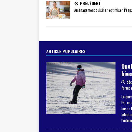
PRÉCÉDENT
Aménagement cuisine : optimiser l’esp
ARTICLE POPULAIRES
Quel
hive
déc
fermé
La ques
Est-ce 
laisse 
adopter
l’intér