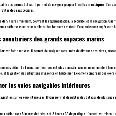
essible des permis bateau. Il permet de naviguer jusqu’à
6 milles nautiques
d’un abr
rofiter des eaux côtières.
ue de 5 heures minimum, couvrant la réglementation, la sécurité, et la navigation. Une 
mis côtier vous autorise à piloter des bateaux à moteur d’une puissance supérieure 
es aventuriers des grands espaces marins
ier
est fait pour vous. Il permet de naviguer sans limite de distance des côtes, ouvrant
du permis côtier. La formation théorique est plus poussée, avec un minimum de 8 heures
e, et la gestion des situations d’urgence en haute mer. L’examen comprend des exercic
nner les voies navigables intérieures
avigation sur les eaux intérieures. Il vous permet de piloter des bateaux de plaisance su
mis côtier, avec 5 heures de théorie et 3 heures 30 de pratique. L’accent est mis sur 