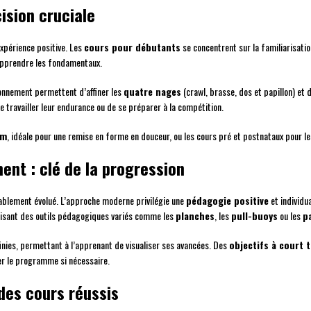
cision cruciale
xpérience positive. Les
cours pour débutants
se concentrent sur la familiarisation
pprendre les fondamentaux.
ionnement permettent d’affiner les
quatre nages
(crawl, brasse, dos et papillon) et
 travailler leur endurance ou de se préparer à la compétition.
ym
, idéale pour une remise en forme en douceur, ou les cours pré et postnataux pour 
nt : clé de la progression
blement évolué. L’approche moderne privilégie une
pédagogie positive
et individu
ilisant des outils pédagogiques variés comme les
planches
, les
pull-buoys
ou les
p
inies, permettant à l’apprenant de visualiser ses avancées. Des
objectifs à court 
r le programme si nécessaire.
des cours réussis