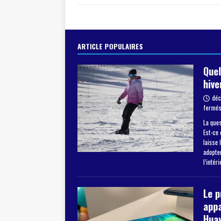
ARTICLE POPULAIRES
Quel
hive
déc
fermé
La ques
Est-ce 
laisse 
adopter
l’intér
Le 
appa
Hua