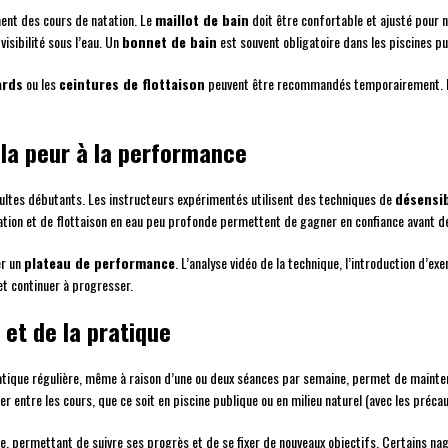
ent des cours de natation. Le
maillot de bain
doit être confortable et ajusté pour
visibilité sous l’eau. Un
bonnet de bain
est souvent obligatoire dans les piscines pu
ards
ou les
ceintures de flottaison
peuvent être recommandés temporairement. N
 la peur à la performance
ultes débutants. Les instructeurs expérimentés utilisent des techniques de
désensib
tion et de flottaison en eau peu profonde permettent de gagner en confiance avant de
er un
plateau de performance
. L’analyse vidéo de la technique, l’introduction d’ex
et continuer à progresser.
 et de la pratique
atique régulière, même à raison d’une ou deux séances par semaine, permet de mainten
r entre les cours, que ce soit en piscine publique ou en milieu naturel (avec les préca
, permettant de suivre ses progrès et de se fixer de nouveaux objectifs. Certains nag