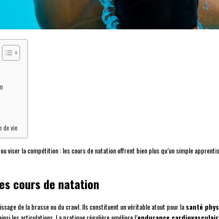
on
e de vie
ou viser la compétition : les cours de natation offrent bien plus qu’un simple appren
es cours de natation
issage de la brasse ou du crawl. Ils constituent un véritable atout pour la
santé phys
nsi les articulations. La pratique régulière améliore l’
endurance cardiovasculair