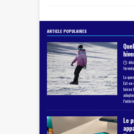
ARTICLE POPULAIRES
Quel
hive
déc
fermé
La ques
Est-ce 
laisse 
adopter
l’intér
Le 
appa