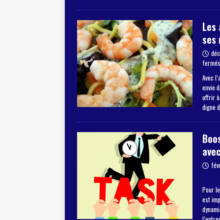
Les 
ses 
déc
fermé
Avec l’
envie 
offrir 
digne 
Boos
avec
fév
Pour le
est im
dynamis
l’entre