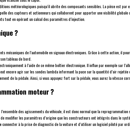
onditions météorologiques puisqu’il abrite des composants sensibles. La pièce est p
appelle des capteurs et actionneurs qui collaborent pour apporter une visibilité globa
s tout en opérant un calcul des paramètres d’injection.
nique ?
ts mécaniques de l’automobile en signaux électroniques. Grâce à cette action, il pou
r son tableau de bord.
ctroniquement à l’aide de ce même boîtier électronique. Il influe par exemple sur l’all
eut encore agir sur les sondes lambda informant la puce sur la quantité d’air rejetée d
ement de la pédale. Ainsi, si vous appuyez fort sur la pédale, vous aurez la vitesse cor
rammation moteur ?
ler l’ensemble des agissements du véhicule, il est donc normal que la reprogrammation
de modifier les paramètres d’origine que les constructeurs ont intégrés dans le syst
 connecter à la prise de diagnostic de la voiture et d’utiliser un logiciel piloté par ord