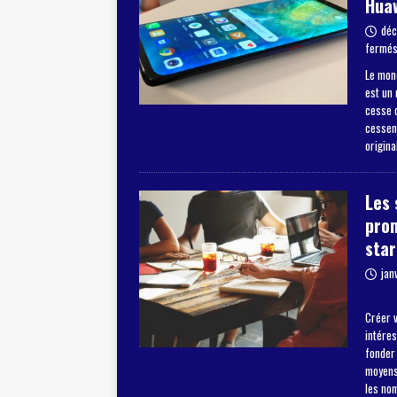
Hua
déc
fermé
Le mon
est un
cesse d
cessent
origina
Les 
pro
star
jan
Créer v
intéres
fonder
moyens 
les no