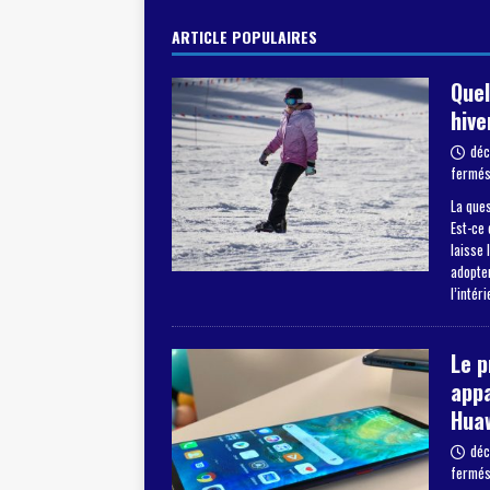
ARTICLE POPULAIRES
Quel
hive
déc
fermé
La ques
Est-ce 
laisse 
adopter
l’intér
Le 
appa
Hua
déc
fermé