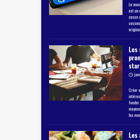
Le mon
est un
cesse d
cessent
origina
Les 
pro
star
jan
Créer v
intéres
fonder
moyens 
les no
Les 