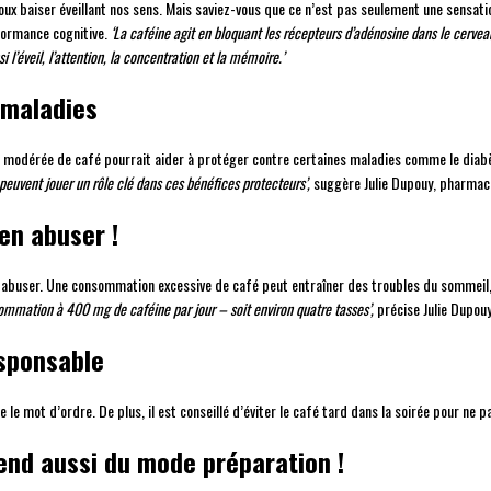
x baiser éveillant nos sens. Mais saviez-vous que ce n’est pas seulement une sensation
rformance cognitive.
‘La caféine agit en bloquant les récepteurs d’adénosine dans le cervea
l’éveil, l’attention, la concentration et la mémoire.’
 maladies
 modérée de café pourrait aider à protéger contre certaines maladies comme le diabè
peuvent jouer un rôle clé dans ces bénéfices protecteurs’,
suggère Julie Dupouy, pharmacie
en abuser !
abuser. Une consommation excessive de café peut entraîner des troubles du sommeil, d
ommation à 400 mg de caféine par jour – soit environ quatre tasses’,
précise Julie Dupouy
sponsable
le mot d’ordre. De plus, il est conseillé d’éviter le café tard dans la soirée pour ne 
end aussi du mode préparation !