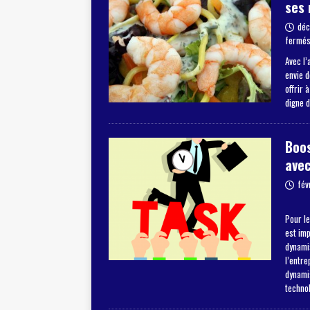
ses 
déc
fermé
Avec l’
envie 
offrir 
digne 
Boos
avec
fév
Pour le
est im
dynamis
l’entre
dynami
techno