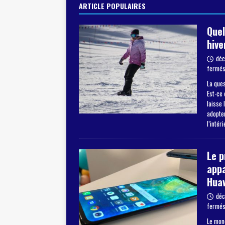
ARTICLE POPULAIRES
Quel
hive
déc
fermé
La ques
Est-ce 
laisse 
adopter
l’intér
Le 
appa
Hua
déc
fermé
Le mon