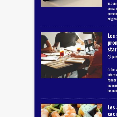
est un
cesse d
cessent
origina
Les 
pro
star
jan
Créer v
intéres
fonder
moyens 
les no
Les 
ses 