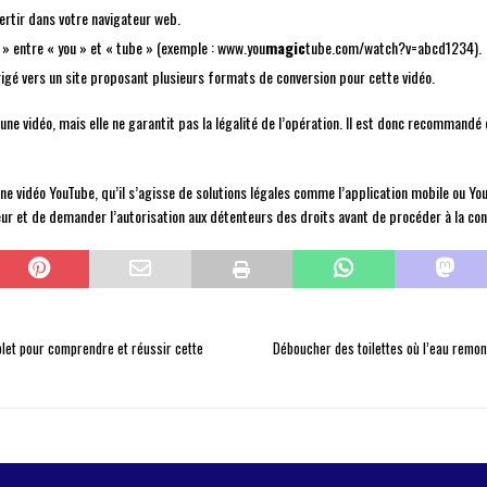
ertir dans votre navigateur web.
 » entre « you » et « tube » (exemple : www.you
magic
tube.com/watch?v=abcd1234).
rigé vers un site proposant plusieurs formats de conversion pour cette vidéo.
 vidéo, mais elle ne garantit pas la légalité de l’opération. Il est donc recommandé d
e vidéo YouTube, qu’il s’agisse de solutions légales comme l’application mobile ou YouT
teur et de demander l’autorisation aux détenteurs des droits avant de procéder à la con
mplet pour comprendre et réussir cette
Déboucher des toilettes où l’eau remont