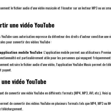
niquement le fichier audio d’une vidéo musicale et l’écouter sur un lecteur MP3 ou un sm
rtir une vidéo YouTube
os YouTube sans autorisation expresse du détenteur des droits d’auteur constitue une vi
gales pour convertir des vidéos YouTube :
l’application mobile YouTube
: L’application mobile permet aux utilisateurs Premi
 fonctionnalité est particulièrement utile pour les personnes qui voyagent fréquemment
quement extraire le fichier audio d’une vidéo, l’application YouTube Music permet de 
t payant.
r une vidéo YouTube
ant de convertir une vidéo YouTube en différents formats (MP4, MP3, AVI, etc.). Voici 
 permet de convertir des vidéos YouTube en plusieurs formats tels que MP4, MP3 ou M4A. I
de téléchargement.