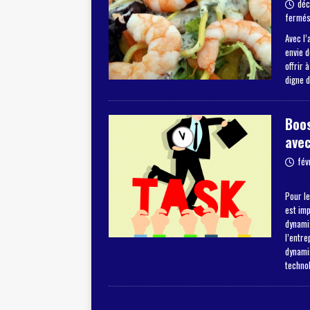
déc
fermé
Avec l’
envie 
offrir 
digne 
Boos
avec
fév
Pour le
est im
dynamis
l’entre
dynami
techno