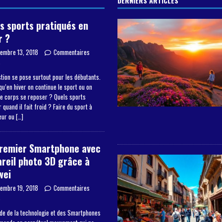
DERNIERS ARTICLES
s sports pratiqués en
r ?
embre 13, 2018
Commentaires
s
tion se pose surtout pour les débutants.
qu’en hiver on continue le sport ou on
le corps se reposer ? Quels sports
 quand il fait froid ? Faire du sport à
ieur ou
[…]
premier Smartphone avec
reil photo 3D grâce à
wei
embre 19, 2018
Commentaires
s
de de la technologie et des Smartphones