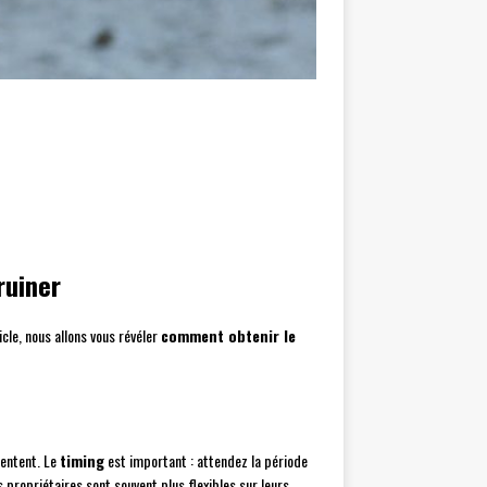
ruiner
le, nous allons vous révéler
comment obtenir le
sentent. Le
timing
est important : attendez la période
s propriétaires sont souvent plus flexibles sur leurs