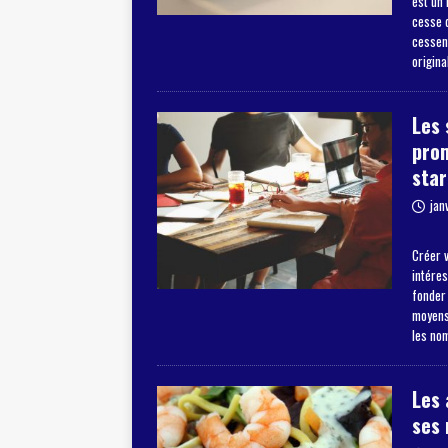
est un
cesse d
cessent
origina
Les 
pro
star
jan
Créer v
intéres
fonder
moyens 
les no
Les 
ses 