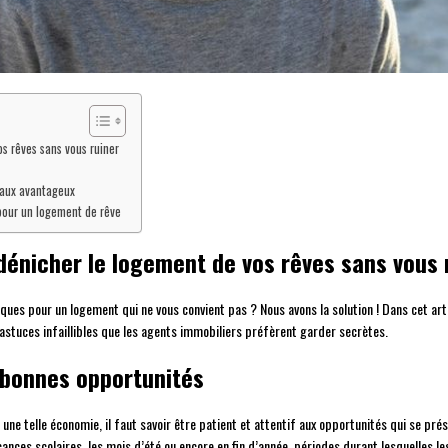
os rêves sans vous ruiner
scaux avantageux
pour un logement de rêve
 dénicher le logement de vos rêves sans vous 
s pour un logement qui ne vous convient pas ? Nous avons la solution ! Dans cet artic
astuces infaillibles que les agents immobiliers préfèrent garder secrètes.
 bonnes opportunités
r une telle économie, il faut savoir être patient et attentif aux opportunités qui se pré
ances scolaires, les mois d’été ou encore en fin d’année, périodes durant lesquelles le