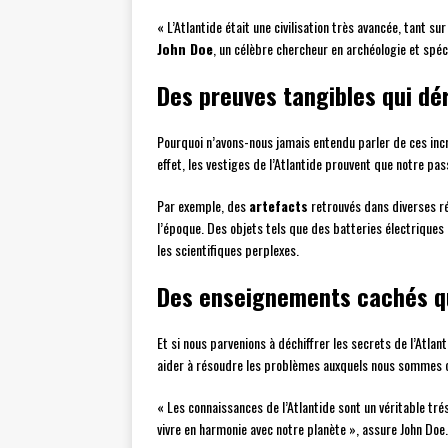
« L’Atlantide était une civilisation très avancée, tant s
John Doe
, un célèbre chercheur en archéologie et spéci
Des preuves tangibles qui d
Pourquoi n’avons-nous jamais entendu parler de ces incr
effet, les vestiges de l’Atlantide prouvent que notre pa
Par exemple, des
artefacts
retrouvés dans diverses ré
l’époque. Des objets tels que des batteries électriques
les scientifiques perplexes.
Des enseignements cachés qu
Et si nous parvenions à déchiffrer les secrets de l’Atla
aider à résoudre les problèmes auxquels nous sommes co
« Les connaissances de l’Atlantide sont un véritable tr
vivre en harmonie avec notre planète », assure John Doe.