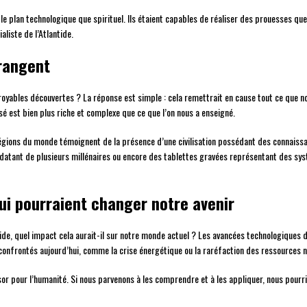
ur le plan technologique que spirituel. Ils étaient capables de réaliser des prouesses q
aliste de l’Atlantide.
érangent
oyables découvertes ? La réponse est simple : cela remettrait en cause tout ce que nou
ssé est bien plus riche et complexe que ce que l’on nous a enseigné.
gions du monde témoignent de la présence d’une civilisation possédant des connaissa
 datant de plusieurs millénaires ou encore des tablettes gravées représentant des sy
i pourraient changer notre avenir
ntide, quel impact cela aurait-il sur notre monde actuel ? Les avancées technologiques 
nfrontés aujourd’hui, comme la crise énergétique ou la raréfaction des ressources n
ésor pour l’humanité. Si nous parvenons à les comprendre et à les appliquer, nous pou