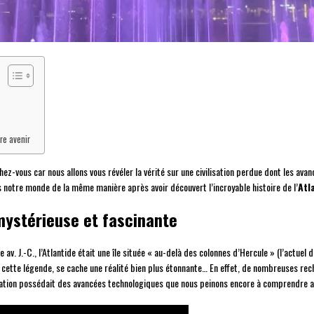
re avenir
hez-vous car nous allons vous révéler la vérité sur une civilisation perdue dont les av
s notre monde de la même manière après avoir découvert l’incroyable histoire de l’
Atl
n mystérieuse et fascinante
le av. J.-C., l’Atlantide était une île située « au-delà des colonnes d’Hercule » (l’actue
ière cette légende, se cache une réalité bien plus étonnante… En effet, de nombreuses r
ilisation possédait des avancées technologiques que nous peinons encore à comprendre a