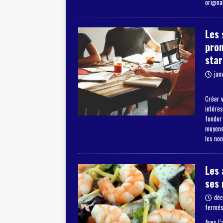
origina
Les 
pro
star
jan
Créer v
intéres
fonder
moyens 
les no
Les 
ses 
déc
fermé
Avec l’