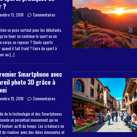
r ?
embre 13, 2018
Commentaires
s
tion se pose surtout pour les débutants.
qu’en hiver on continue le sport ou on
le corps se reposer ? Quels sports
 quand il fait froid ? Faire du sport à
ieur ou
[…]
premier Smartphone avec
reil photo 3D grâce à
wei
embre 19, 2018
Commentaires
s
de de la technologie et des Smartphones
 monde en perpétuel mouvement qui ne
’évoluer au fil du temps. Les créateurs ne
 de rivaliser avec des idées innovantes et