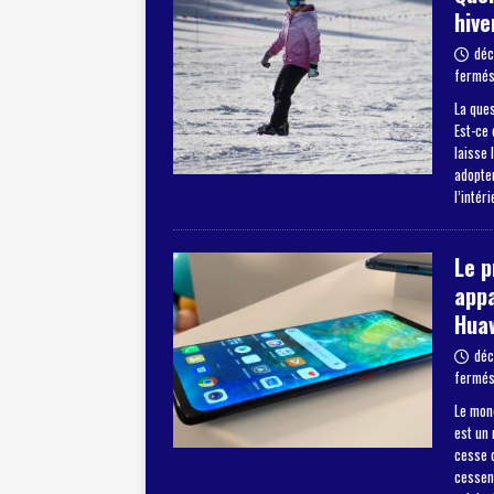
hive
déc
fermé
La ques
Est-ce 
laisse 
adopter
l’intér
Le 
appa
Hua
déc
fermé
Le mon
est un
cesse d
cessent