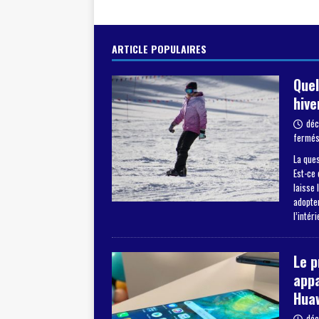
ARTICLE POPULAIRES
Quel
hive
déc
fermé
La ques
Est-ce 
laisse 
adopter
l’intér
Le 
appa
Hua
déc