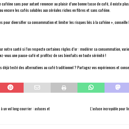
aféine sans pour autant renoncer au plaisir d’une bonne tasse de café, il existe plusi
ou encore les cafés solubles aux céréales riches en fibres et sans caféine.
s pour diversifier sa consommation et limiter les risques liés à la caféine », conseille 
our notre santé si l’on respecte certaines règles d’or : modérer sa consommation, varier
rez-vous une pause-café et profitez de ses bienfaits en toute sérénité !
ous déjà testé des alternatives au café traditionnel ? Partagez vos expériences et cons
à un vol long-courrier : astuces et
L’astuce incroyable pour li