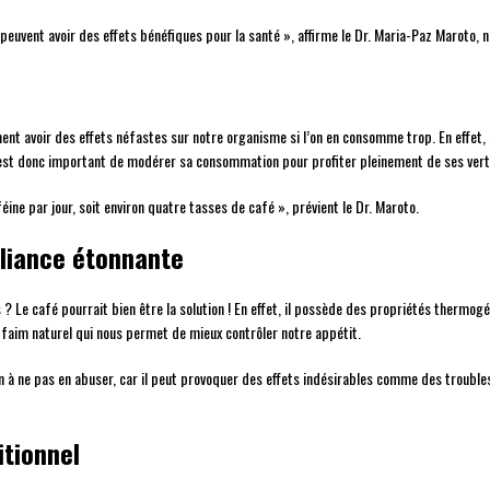
peuvent avoir des effets bénéfiques pour la santé », affirme le Dr. Maria-Paz Maroto, 
ement avoir des effets néfastes sur notre organisme si l’on en consomme trop. En effet
l est donc important de modérer sa consommation pour profiter pleinement de ses vertu
e par jour, soit environ quatre tasses de café », prévient le Dr. Maroto.
lliance étonnante
 ? Le café pourrait bien être la solution ! En effet, il possède des propriétés thermo
e-faim naturel qui nous permet de mieux contrôler notre appétit.
on à ne pas en abuser, car il peut provoquer des effets indésirables comme des trouble
itionnel