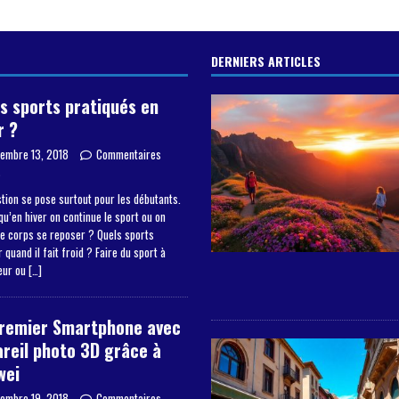
DERNIERS ARTICLES
s sports pratiqués en
r ?
embre 13, 2018
Commentaires
s
tion se pose surtout pour les débutants.
qu’en hiver on continue le sport ou on
le corps se reposer ? Quels sports
 quand il fait froid ? Faire du sport à
ieur ou
[…]
premier Smartphone avec
reil photo 3D grâce à
wei
embre 19, 2018
Commentaires