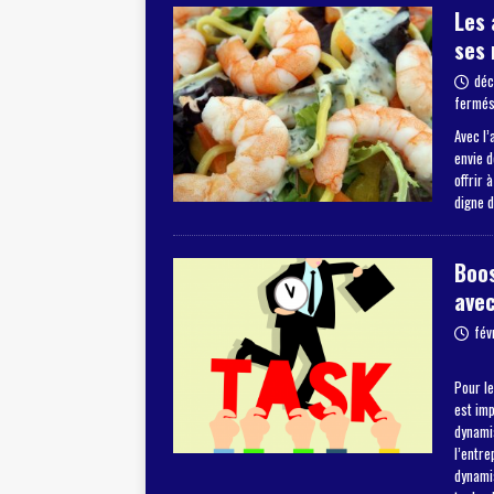
Les 
ses 
déc
fermé
Avec l’
envie 
offrir 
digne 
Boos
avec
fév
Pour le
est im
dynamis
l’entre
dynami