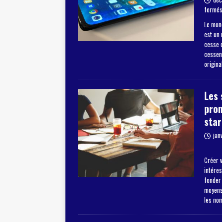
fermé
Le mon
est un
cesse d
cessent
origina
Les 
pro
star
jan
Créer v
intéres
fonder
moyens 
les no