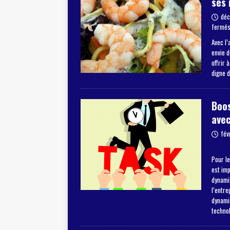
ses 
déc
fermé
Avec l’
envie 
offrir 
digne 
Boos
avec
fév
Pour le
est im
dynamis
l’entre
dynami
techno