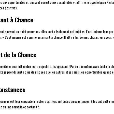
s aux opportunités et qui sont ouverts aux possibilités », affirme le psychologue Richa
ces positives.
mant à Chance
ont souvent un point commun : elles sont résolument optimistes. L’optimisme leur perm
r. « L’optimisme est comme un aimant à chance. Il attire les bonnes choses vers vous »
rt de la Chance
 étoile pour atteindre leurs objectifs. Ils agissent ! Parce que même avec toute la cha
 je prends juste plus de risques que les autres et je saisis les opportunités quand el
constances
ses est leur capacité à rester positives en toutes circonstances. Elles ont cette in
 ou une nouvelle opportunité.