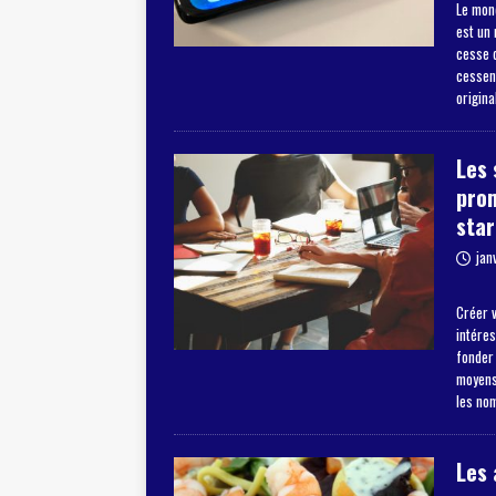
Le mon
est un
cesse d
cessent
origina
Les 
pro
star
jan
Créer v
intéres
fonder
moyens 
les no
Les 