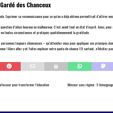
n Gardé des Chanceux
ude. Exprimer sa reconnaissance pour ce qu’on a déjà obtenu permettrait d’attirer enc
question d’aléas heureux ou malheureux. C’est avant tout un état d’esprit. Ainsi, pour a
f en toutes circonstances et pratiquez quotidiennement la gratitude.
 personnes toujours chanceuses – qu’attendez-vous pour appliquer ces principes dans
aveur ! Alors allez-y et faites exploser votre quota de chance ! Et surtout…n’hésitez pa
professeur pour transformer l’éducation
Minceur sans régime : 5 témoignage