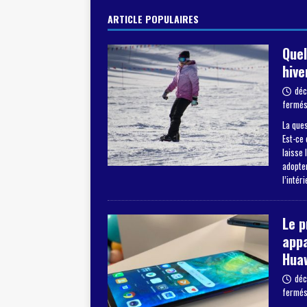
ARTICLE POPULAIRES
Quel
hive
déc
fermé
La ques
Est-ce 
laisse 
adopter
l’intér
Le 
appa
Hua
déc
fermé