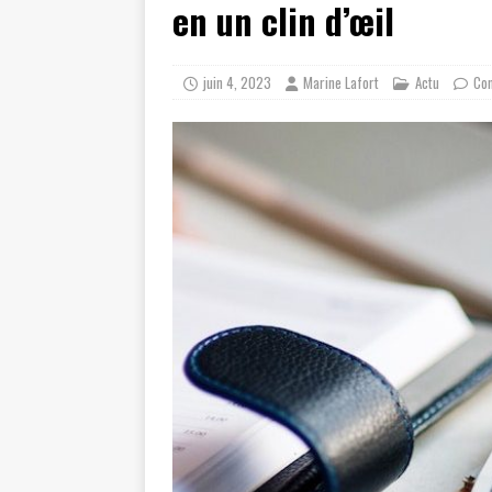
en un clin d’œil
juin 4, 2023
Marine Lafort
Actu
Co