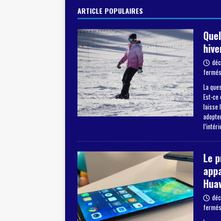
ARTICLE POPULAIRES
Quel
hive
déc
fermé
La ques
Est-ce 
laisse 
adopter
l’intér
Le 
appa
Hua
déc
fermé