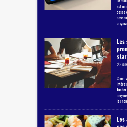
Le mon
est un
cesse d
cessent
origina
Les 
pro
star
jan
Créer v
intéres
fonder
moyens 
les no
Les 
ses 