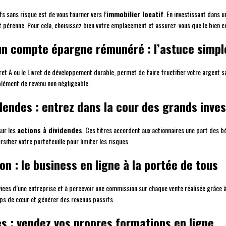
 sans risque est de vous tourner vers l’
immobilier locatif
. En investissant dans 
t pérenne. Pour cela, choisissez bien votre emplacement et assurez-vous que le bien
un compte épargne rémunéré : l’astuce simple
ret A ou le Livret de développement durable, permet de faire fructifier votre argent sa
lément de revenu non négligeable.
dendes : entrez dans la cour des grands inve
sur les
actions à dividendes
. Ces titres accordent aux actionnaires une part des b
sifiez votre portefeuille pour limiter les risques.
ion : le business en ligne à la portée de tous
vices d’une entreprise et à percevoir une commission sur chaque vente réalisée grâce 
ps de cœur et générer des revenus passifs.
 : vendez vos propres formations en ligne