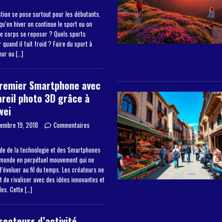
tion se pose surtout pour les débutants.
qu’en hiver on continue le sport ou on
le corps se reposer ? Quels sports
 quand il fait froid ? Faire du sport à
ieur ou
[…]
premier Smartphone avec
reil photo 3D grâce à
wei
embre 19, 2018
Commentaires
s
de de la technologie et des Smartphones
 monde en perpétuel mouvement qui ne
’évoluer au fil du temps. Les créateurs ne
 de rivaliser avec des idées innovantes et
les. Cette
[…]
secteurs d’activité