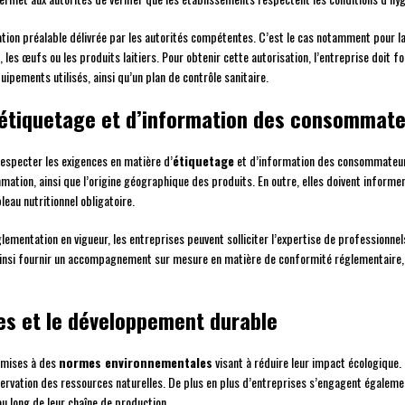
sation préalable délivrée par les autorités compétentes. C’est le cas notamment pour la
on, les œufs ou les produits laitiers. Pour obtenir cette autorisation, l’entreprise do
ipements utilisés, ainsi qu’un plan de contrôle sanitaire.
d’étiquetage et d’information des consommat
respecter les exigences en matière d’
étiquetage
et d’information des consommateur
mmation, ainsi que l’origine géographique des produits. En outre, elles doivent inform
leau nutritionnel obligatoire.
lementation en vigueur, les entreprises peuvent solliciter l’expertise de professionnels
insi fournir un accompagnement sur mesure en matière de conformité réglementaire, 
s et le développement durable
oumises à des
normes environnementales
visant à réduire leur impact écologique
éservation des ressources naturelles. De plus en plus d’entreprises s’engagent égal
u long de leur chaîne de production.