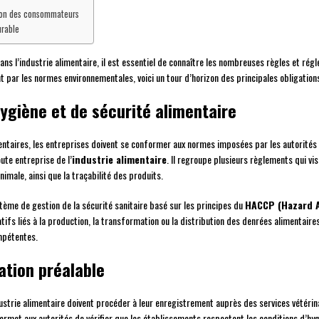
tion des consommateurs
urable
ans l’industrie alimentaire, il est essentiel de connaître les nombreuses règles et rég
 par les normes environnementales, voici un tour d’horizon des principales obligation
ygiène et de sécurité alimentaire
imentaires, les entreprises doivent se conformer aux normes imposées par les autorités
ute entreprise de l’
industrie alimentaire
. Il regroupe plusieurs règlements qui vis
imale, ainsi que la traçabilité des produits.
stème de gestion de la sécurité sanitaire basé sur les principes du
HACCP (Hazard An
atifs liés à la production, la transformation ou la distribution des denrées alimentai
mpétentes.
ation préalable
dustrie alimentaire doivent procéder à leur enregistrement auprès des services vétérin
rmet aux autorités de vérifier que les établissements respectent les conditions d’hyg