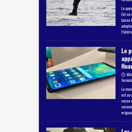
La ques
Est-ce 
laisse 
adopter
l’intér
Le 
appa
Hua
déc
fermé
Le mon
est un
cesse d
cessent
origina
Les 