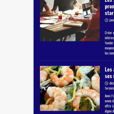
pro
star
jan
Créer v
intéres
fonder
moyens 
les no
Les 
ses 
déc
fermé
Avec l’
envie 
offrir 
digne 