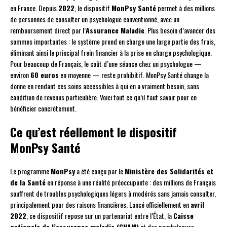
en France. Depuis
2022
, le dispositif
MonPsy Santé
permet à des millions
de personnes de consulter un psychologue conventionné, avec un
remboursement direct par l’
Assurance Maladie
. Plus besoin d’avancer des
sommes importantes : le système prend en charge une large partie des frais,
éliminant ainsi le principal frein financier à la prise en charge psychologique.
Pour beaucoup de Français, le coût d’une séance chez un psychologue —
environ
60 euros
en moyenne — reste prohibitif. MonPsy Santé change la
donne en rendant ces soins accessibles à qui en a vraiment besoin, sans
condition de revenus particulière. Voici tout ce qu’il faut savoir pour en
bénéficier concrètement.
Ce qu’est réellement le dispositif
MonPsy Santé
Le programme
MonPsy
a été conçu par le
Ministère des Solidarités et
de la Santé
en réponse à une réalité préoccupante : des millions de Français
souffrent de troubles psychologiques légers à modérés sans jamais consulter,
principalement pour des raisons financières. Lancé officiellement en
avril
2022
, ce dispositif repose sur un partenariat entre l’État, la
Caisse
nationale de l’assurance maladie (CNAM)
et des psychologues