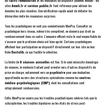
les
tarifs remboursés
et les modalités du dispositif peuvent évoluer : les
sites
Ameli.fr
et
service-public.fr
font référence pour obtenir les
données les plus récentes. Une vérification rapide avant de débuter les
démarches évite les mauvaises surprises.
Tous les psychologues ne sont pas conventionnés MonPsy. Consulter un
psychologue hors réseau, même très compétent, ne donnera pas droit au
remboursement dans ce cadre. L’annuaire officiel reste le seul moyen fiable de
s’assurer que le praticien choisi est bien agréé. Certains psychologues
affichent leur participation au dispositif directement sur leur site ou leur
fiche
Doctolib
, ce qui facilite la sélection.
La limite de
8 séances annuelles
est fixe. Si le suivi nécessite davantage
de séances, le médecin traitant peut orienter vers d’autres dispositifs de
prise en charge, notamment vers un
psychiatre
pour une évaluation
approfondie ou vers des structures spécialisées comme les
centres
médico-psychologiques (CMP)
, dont les consultations sont
intégralement remboursées.
Enfin, MonPsy ne couvre pas les troubles psychiatriques sévères tels que la
schizophrénie, les troubles bipolaires ou les états de stress post-