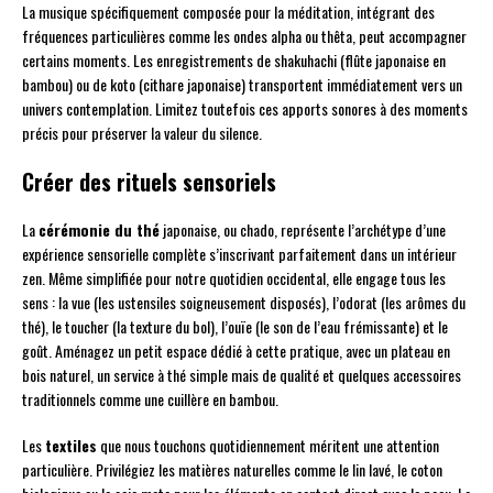
La musique spécifiquement composée pour la méditation, intégrant des
fréquences particulières comme les ondes alpha ou thêta, peut accompagner
certains moments. Les enregistrements de shakuhachi (flûte japonaise en
bambou) ou de koto (cithare japonaise) transportent immédiatement vers un
univers contemplation. Limitez toutefois ces apports sonores à des moments
précis pour préserver la valeur du silence.
Créer des rituels sensoriels
La
cérémonie du thé
japonaise, ou chado, représente l’archétype d’une
expérience sensorielle complète s’inscrivant parfaitement dans un intérieur
zen. Même simplifiée pour notre quotidien occidental, elle engage tous les
sens : la vue (les ustensiles soigneusement disposés), l’odorat (les arômes du
thé), le toucher (la texture du bol), l’ouïe (le son de l’eau frémissante) et le
goût. Aménagez un petit espace dédié à cette pratique, avec un plateau en
bois naturel, un service à thé simple mais de qualité et quelques accessoires
traditionnels comme une cuillère en bambou.
Les
textiles
que nous touchons quotidiennement méritent une attention
particulière. Privilégiez les matières naturelles comme le lin lavé, le coton