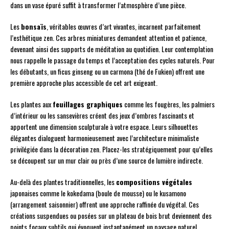
dans un vase épuré suffit à transformer l’atmosphère d’une pièce.
Les
bonsaïs
, véritables œuvres d’art vivantes, incarnent parfaitement
l’esthétique zen. Ces arbres miniatures demandent attention et patience,
devenant ainsi des supports de méditation au quotidien. Leur contemplation
nous rappelle le passage du temps et l’acceptation des cycles naturels. Pour
les débutants, un ficus ginseng ou un carmona (thé de Fukien) offrent une
première approche plus accessible de cet art exigeant.
Les plantes aux
feuillages graphiques
comme les fougères, les palmiers
d’intérieur ou les sansevières créent des jeux d’ombres fascinants et
apportent une dimension sculpturale à votre espace. Leurs silhouettes
élégantes dialoguent harmonieusement avec l’architecture minimaliste
privilégiée dans la décoration zen. Placez-les stratégiquement pour qu’elles
se découpent sur un mur clair ou près d’une source de lumière indirecte.
Au-delà des plantes traditionnelles, les
compositions végétales
japonaises comme le kokedama (boule de mousse) ou le kusamono
(arrangement saisonnier) offrent une approche raffinée du végétal. Ces
créations suspendues ou posées sur un plateau de bois brut deviennent des
points focaux subtils qui évoquent instantanément un paysage naturel