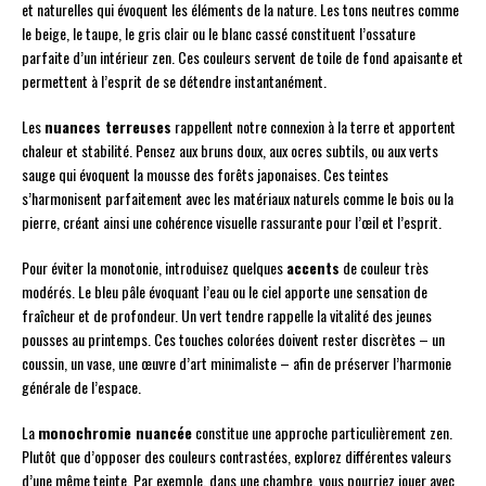
et naturelles qui évoquent les éléments de la nature. Les tons neutres comme
le beige, le taupe, le gris clair ou le blanc cassé constituent l’ossature
parfaite d’un intérieur zen. Ces couleurs servent de toile de fond apaisante et
permettent à l’esprit de se détendre instantanément.
Les
nuances terreuses
rappellent notre connexion à la terre et apportent
chaleur et stabilité. Pensez aux bruns doux, aux ocres subtils, ou aux verts
sauge qui évoquent la mousse des forêts japonaises. Ces teintes
s’harmonisent parfaitement avec les matériaux naturels comme le bois ou la
pierre, créant ainsi une cohérence visuelle rassurante pour l’œil et l’esprit.
Pour éviter la monotonie, introduisez quelques
accents
de couleur très
modérés. Le bleu pâle évoquant l’eau ou le ciel apporte une sensation de
fraîcheur et de profondeur. Un vert tendre rappelle la vitalité des jeunes
pousses au printemps. Ces touches colorées doivent rester discrètes – un
coussin, un vase, une œuvre d’art minimaliste – afin de préserver l’harmonie
générale de l’espace.
La
monochromie nuancée
constitue une approche particulièrement zen.
Plutôt que d’opposer des couleurs contrastées, explorez différentes valeurs
d’une même teinte. Par exemple, dans une chambre, vous pourriez jouer avec