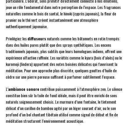
particulière. L’odorat, sens primitif directement connecté à nos émotions,
joue un rôle fondamental dans notre perception de l’espace. Les fragrances
naturelles comme le bois de santal, le hinoki (cyprès japonais), la fleur de
prunier ou le thé vert créent instantanément une atmosphère
authentiquement japonaise.
Privilégiez les
diffuseurs
naturels comme les bâtonnets en rotin trempés
dans des huiles pures plutôt que des sprays synthétiques. Les encens
traditionnels japonais, plus subtils que leurs homologues indiens, offrent une
expérience olfactive raffinée. Les variétés comme le kyara (bois d’aloès) ou le
kuromoji (lindera) apportent des notes boisées délicates qui favorisent la
méditation. Pour une approche plus discrète, quelques gouttes d’huile de
cèdre sur une pierre poreuse suffisent à parfumer subtilement l’espace.
L’
ambiance sonore
contribue puissamment à l’atmosphère zen. Le silence
constitue bien sûr la toile de fond idéale, mais il peut être enrichi de sons
naturels soigneusement choisis. Le murmure d’une fontaine, le tintement
délicat d’un carillon de bambou agité par un léger courant d’air, ou le son
profond d’un bol chantant tibétain utilisé comme signal de début et fin de
méditation structurent l’environnement acoustique.