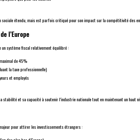
sociale étendu, mais est parfois critiqué pour son impact sur la compétitivité des en
de l’Europe
un système fiscal relativement équilibré :
x maximal de 45%
uant la taxe professionnelle)
yeurs et employés
stabilité et sa capacité à soutenir l’industrie nationale tout en maintenant un haut ni
majeur pour attirer les investissements étrangers :
l’un des plus bas d’Europe)