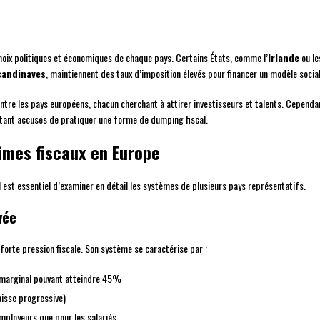
choix politiques et économiques de chaque pays. Certains États, comme l’
Irlande
ou l
candinaves
, maintiennent des taux d’imposition élevés pour financer un modèle socia
ntre les pays européens, chacun cherchant à attirer investisseurs et talents. Cependan
étant accusés de pratiquer une forme de dumping fiscal.
imes fiscaux en Europe
l est essentiel d’examiner en détail les systèmes de plusieurs pays représentatifs.
vée
orte pression fiscale. Son système se caractérise par :
x marginal pouvant atteindre 45%
isse progressive)
employeurs que pour les salariés