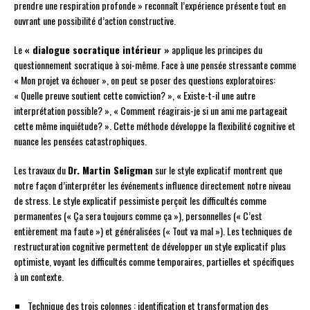
prendre une respiration profonde » reconnaît l’expérience présente tout en
ouvrant une possibilité d’action constructive.
Le
« dialogue socratique intérieur »
applique les principes du
questionnement socratique à soi-même. Face à une pensée stressante comme
« Mon projet va échouer », on peut se poser des questions exploratoires:
« Quelle preuve soutient cette conviction? », « Existe-t-il une autre
interprétation possible? », « Comment réagirais-je si un ami me partageait
cette même inquiétude? ». Cette méthode développe la flexibilité cognitive et
nuance les pensées catastrophiques.
Les travaux du
Dr. Martin Seligman
sur le style explicatif montrent que
notre façon d’interpréter les événements influence directement notre niveau
de stress. Le style explicatif pessimiste perçoit les difficultés comme
permanentes (« Ça sera toujours comme ça »), personnelles (« C’est
entièrement ma faute ») et généralisées (« Tout va mal »). Les techniques de
restructuration cognitive permettent de développer un style explicatif plus
optimiste, voyant les difficultés comme temporaires, partielles et spécifiques
à un contexte.
Technique des trois colonnes : identification et transformation des