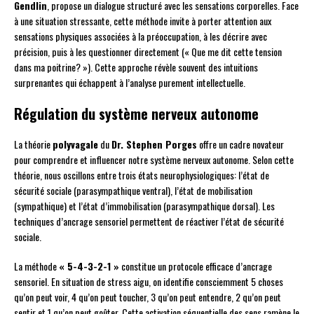
Gendlin
, propose un dialogue structuré avec les sensations corporelles. Face
à une situation stressante, cette méthode invite à porter attention aux
sensations physiques associées à la préoccupation, à les décrire avec
précision, puis à les questionner directement (« Que me dit cette tension
dans ma poitrine? »). Cette approche révèle souvent des intuitions
surprenantes qui échappent à l’analyse purement intellectuelle.
Régulation du système nerveux autonome
La théorie
polyvagale
du
Dr. Stephen Porges
offre un cadre novateur
pour comprendre et influencer notre système nerveux autonome. Selon cette
théorie, nous oscillons entre trois états neurophysiologiques: l’état de
sécurité sociale (parasympathique ventral), l’état de mobilisation
(sympathique) et l’état d’immobilisation (parasympathique dorsal). Les
techniques d’ancrage sensoriel permettent de réactiver l’état de sécurité
sociale.
La méthode
« 5-4-3-2-1 »
constitue un protocole efficace d’ancrage
sensoriel. En situation de stress aigu, on identifie consciemment 5 choses
qu’on peut voir, 4 qu’on peut toucher, 3 qu’on peut entendre, 2 qu’on peut
sentir et 1 qu’on peut goûter. Cette activation séquentielle des sens ramène le