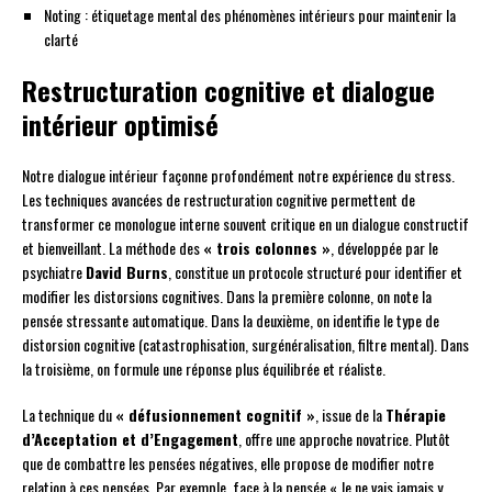
Noting : étiquetage mental des phénomènes intérieurs pour maintenir la
clarté
Restructuration cognitive et dialogue
intérieur optimisé
Notre dialogue intérieur façonne profondément notre expérience du stress.
Les techniques avancées de restructuration cognitive permettent de
transformer ce monologue interne souvent critique en un dialogue constructif
et bienveillant. La méthode des
« trois colonnes »
, développée par le
psychiatre
David Burns
, constitue un protocole structuré pour identifier et
modifier les distorsions cognitives. Dans la première colonne, on note la
pensée stressante automatique. Dans la deuxième, on identifie le type de
distorsion cognitive (catastrophisation, surgénéralisation, filtre mental). Dans
la troisième, on formule une réponse plus équilibrée et réaliste.
La technique du
« défusionnement cognitif »
, issue de la
Thérapie
d’Acceptation et d’Engagement
, offre une approche novatrice. Plutôt
que de combattre les pensées négatives, elle propose de modifier notre
relation à ces pensées. Par exemple, face à la pensée « Je ne vais jamais y