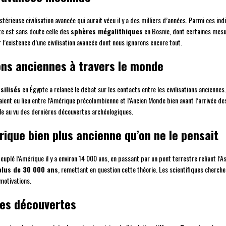
érieuse civilisation avancée qui aurait vécu il y a des milliers d’années. Parmi ces ind
te est sans doute celle des
sphères mégalithiques
en Bosnie, dont certaines mesu
 l’existence d’une civilisation avancée dont nous ignorons encore tout.
ions anciennes à travers le monde
silisés
en Égypte a relancé le débat sur les contacts entre les civilisations ancienne
ient eu lieu entre l’Amérique précolombienne et l’Ancien Monde bien avant l’arrivée d
e au vu des dernières découvertes archéologiques.
que bien plus ancienne qu’on ne le pensait
uplé l’Amérique il y a environ 14 000 ans, en passant par un pont terrestre reliant l’As
plus de 30 000 ans
, remettant en question cette théorie. Les scientifiques cher
 motivations.
nes découvertes