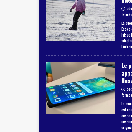
hive
déc
fermé
La ques
Est-ce 
laisse 
adopter
l’intér
Le 
appa
Hua
déc
fermé
Le mon
est un
cesse d
cessent
origina