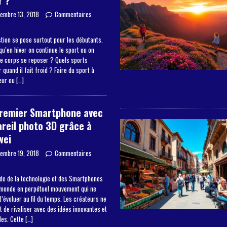
r ?
embre 13, 2018
Commentaires
s
tion se pose surtout pour les débutants.
qu’en hiver on continue le sport ou on
le corps se reposer ? Quels sports
 quand il fait froid ? Faire du sport à
ieur ou
[…]
premier Smartphone avec
reil photo 3D grâce à
wei
embre 19, 2018
Commentaires
s
de de la technologie et des Smartphones
 monde en perpétuel mouvement qui ne
’évoluer au fil du temps. Les créateurs ne
 de rivaliser avec des idées innovantes et
les. Cette
[…]