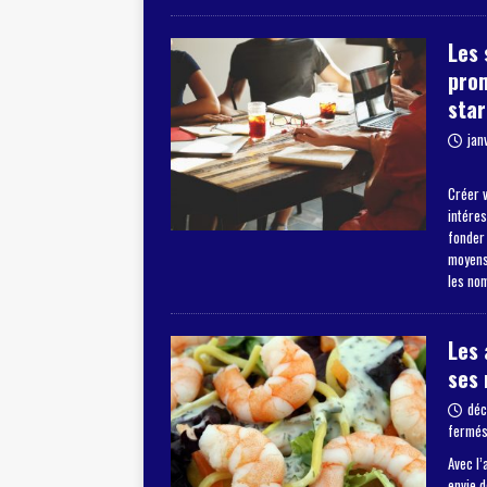
Les 
pro
star
jan
Créer v
intéres
fonder
moyens 
les no
Les 
ses 
déc
fermé
Avec l’
envie 