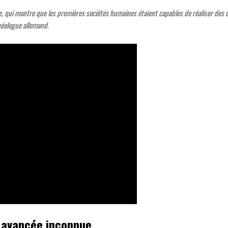
 site, qui montre que les premières sociétés humaines étaient capables de réaliser d
héologue allemand.
n avancée inconnue