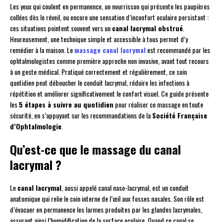
Les yeux qui coulent en permanence, un nourrisson qui présente les paupières
collées dès le réveil, ou encore une sensation d’inconfort oculaire persistant :
ces situations pointent souvent vers un
canal lacrymal obstrué
.
Heureusement, une technique simple et accessible à tous permet d’y
remédier à la maison. Le
massage canal lacrymal
est recommandé par les
ophtalmologistes comme première approche non invasive, avant tout recours
à un geste médical. Pratiqué correctement et régulièrement, ce soin
quotidien peut déboucher le conduit lacrymal, réduire les infections à
répétition et améliorer significativement le confort visuel. Ce guide présente
les
5 étapes à suivre au quotidien
pour réaliser ce massage en toute
sécurité, en s’appuyant sur les recommandations de la
Société Française
d’Ophtalmologie
.
Qu’est-ce que le massage du canal
lacrymal ?
Le
canal lacrymal
, aussi appelé canal naso-lacrymal, est un conduit
anatomique qui relie le coin interne de l’œil aux fosses nasales. Son rôle est
d’évacuer en permanence les larmes produites par les glandes lacrymales,
assurant ainsi l’humidification de la surface oculaire. Quand ce canal se