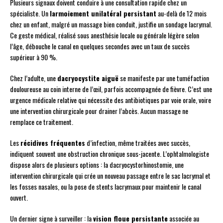
Plusieurs signaux doivent conduire à une consultation rapide chez un
spécialiste. Un
larmoiement unilatéral persistant
au-delà de 12 mois
chez un enfant, malgré un massage bien conduit, justifie un sondage lacrymal.
Ce geste médical, réalisé sous anesthésie locale ou générale légère selon
l’âge, débouche le canal en quelques secondes avec un taux de succès
supérieur à 90 %.
Chez l’adulte, une
dacryocystite aiguë
se manifeste par une tuméfaction
douloureuse au coin interne de l’œil, parfois accompagnée de fièvre. C’est une
urgence médicale relative qui nécessite des antibiotiques par voie orale, voire
une intervention chirurgicale pour drainer l’abcès. Aucun massage ne
remplace ce traitement.
Les
récidives fréquentes
d’infection, même traitées avec succès,
indiquent souvent une obstruction chronique sous-jacente. L’ophtalmologiste
dispose alors de plusieurs options : la dacryocystorhinostomie, une
intervention chirurgicale qui crée un nouveau passage entre le sac lacrymal et
les fosses nasales, ou la pose de stents lacrymaux pour maintenir le canal
ouvert.
Un dernier signe à surveiller : la
vision floue persistante
associée au