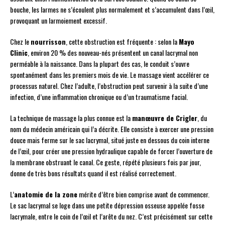
bouche, les larmes ne s’écoulent plus normalement et s’accumulent dans l’œil,
provoquant un larmoiement excessif.
Chez le
nourrisson
, cette obstruction est fréquente : selon la
Mayo
Clinic
, environ 20 % des nouveau-nés présentent un canal lacrymal non
perméable à la naissance. Dans la plupart des cas, le conduit s’ouvre
spontanément dans les premiers mois de vie. Le massage vient accélérer ce
processus naturel. Chez l’adulte, l’obstruction peut survenir à la suite d’une
infection, d’une inflammation chronique ou d’un traumatisme facial.
La technique de massage la plus connue est la
manœuvre de Crigler
, du
nom du médecin américain qui l’a décrite. Elle consiste à exercer une pression
douce mais ferme sur le sac lacrymal, situé juste en dessous du coin interne
de l’œil, pour créer une pression hydraulique capable de forcer l’ouverture de
la membrane obstruant le canal. Ce geste, répété plusieurs fois par jour,
donne de très bons résultats quand il est réalisé correctement.
L’
anatomie de la zone
mérite d’être bien comprise avant de commencer.
Le sac lacrymal se loge dans une petite dépression osseuse appelée fosse
lacrymale, entre le coin de l’œil et l’arête du nez. C’est précisément sur cette