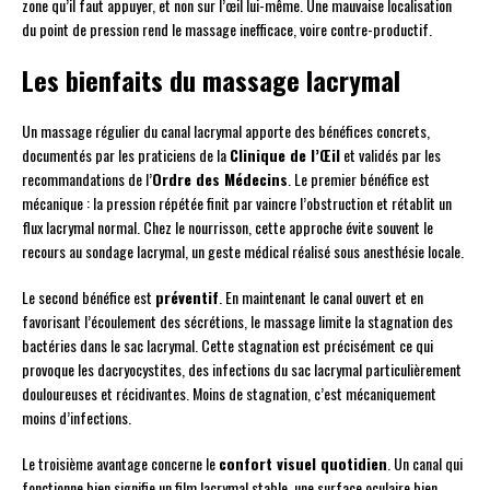
zone qu’il faut appuyer, et non sur l’œil lui-même. Une mauvaise localisation
du point de pression rend le massage inefficace, voire contre-productif.
Les bienfaits du massage lacrymal
Un massage régulier du canal lacrymal apporte des bénéfices concrets,
documentés par les praticiens de la
Clinique de l’Œil
et validés par les
recommandations de l’
Ordre des Médecins
. Le premier bénéfice est
mécanique : la pression répétée finit par vaincre l’obstruction et rétablit un
flux lacrymal normal. Chez le nourrisson, cette approche évite souvent le
recours au sondage lacrymal, un geste médical réalisé sous anesthésie locale.
Le second bénéfice est
préventif
. En maintenant le canal ouvert et en
favorisant l’écoulement des sécrétions, le massage limite la stagnation des
bactéries dans le sac lacrymal. Cette stagnation est précisément ce qui
provoque les dacryocystites, des infections du sac lacrymal particulièrement
douloureuses et récidivantes. Moins de stagnation, c’est mécaniquement
moins d’infections.
Le troisième avantage concerne le
confort visuel quotidien
. Un canal qui
fonctionne bien signifie un film lacrymal stable, une surface oculaire bien