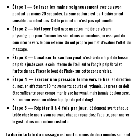
Étape 1 — Se laver les mains soigneusement
avec du savon
pendant au moins 20 secondes. La zone oculaire est particulièrement
sensible aux infections. Cette précaution n’est pas optionnelle.
Étape 2 — Nettoyer l’œil
avec un coton imbibé de sérum
physiologique pour éliminer les sécrétions accumulées, en essuyant du
coin interne vers le coin externe. Un œil propre permet d’évaluer l’effet du
massage.
Étape 3 — Localiser le sac lacrymal
, c’est-à-dire la petite bosse
palpable juste sous le coin interne de l’œil, entre l’angle palpébral et
l’arête du nez. Placer le bout de l’index sur cette zone précise.
Étape 4 — Exercer une pression ferme vers le bas
, en direction
du nez, en effectuant 10 mouvements courts et rythmés. La pression doit
être suffisante pour comprimer le sac lacrymal, mais jamais douloureuse.
Sur un nourrisson, on utilise la pulpe du petit doigt.
Étape 5 — Répéter 3 à 4 fois par jour
, idéalement avant chaque
tétée chez le nourrisson ou avant chaque repas chez l’adulte, pour ancrer
le geste dans une routine existante.
La
durée totale du massage
est courte : moins de deux minutes suffisent.