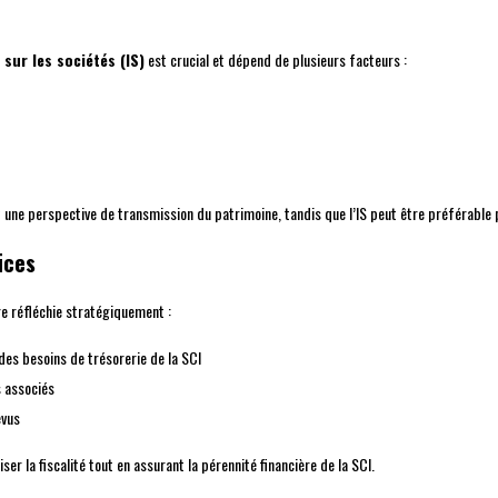
 sur les sociétés (IS)
est crucial et dépend de plusieurs facteurs :
une perspective de transmission du patrimoine, tandis que l’IS peut être préférable po
ices
re réfléchie stratégiquement :
des besoins de trésorerie de la SCI
s associés
évus
er la fiscalité tout en assurant la pérennité financière de la SCI.