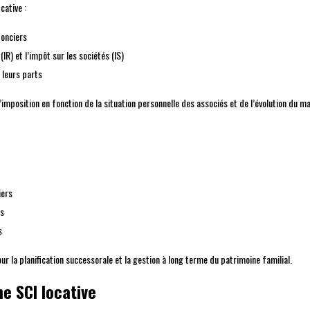
cative :
fonciers
(IR) et l’impôt sur les sociétés (IS)
 leurs parts
d’imposition en fonction de la situation personnelle des associés et de l’évolution du m
iers
es
s
our la planification successorale et la gestion à long terme du patrimoine familial.
e SCI locative