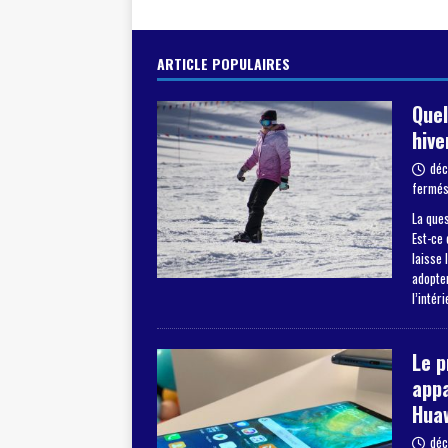
ARTICLE POPULAIRES
Quel
hive
déc
fermé
La ques
Est-ce 
laisse 
adopter
l’intér
Le 
appa
Hua
déc