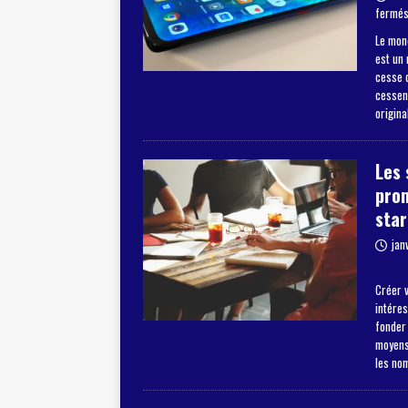
fermé
Le mon
est un
cesse d
cessent
origina
Les 
pro
star
jan
Créer v
intéres
fonder
moyens 
les no