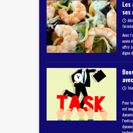
Les 
ses 
déc
fermé
Avec l’
envie 
offrir 
digne 
Boos
avec
fév
Pour le
est im
dynamis
l’entre
dynami
techno