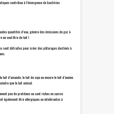
iotiques contribue à l’émergence de bactéries
randes quantités d’eau, génère des émissions de gaz à
 un seul litre de lait !
es sont détruites pour créer des pâturages destinés à
ues.
 le lait d’amande, le lait de soja ou encore le lait d’avoine.
ndre que le lait animal.
ennent peu de protéines ou sont riches en sucres
vent également être allergiques ou intolérantes à