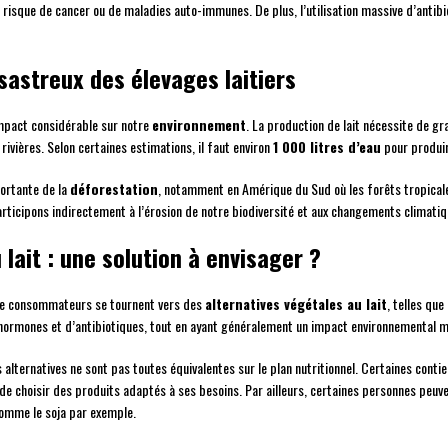
risque de cancer ou de maladies auto-immunes. De plus, l’utilisation massive d’antib
astreux des élevages laitiers
impact considérable sur notre
environnement
. La production de lait nécessite de g
 rivières. Selon certaines estimations, il faut environ
1 000 litres d’eau
pour produire
portante de la
déforestation
, notamment en Amérique du Sud où les forêts tropical
participons indirectement à l’érosion de notre biodiversité et aux changements climatiq
 lait : une solution à envisager ?
 de consommateurs se tournent vers des
alternatives végétales au lait
, telles que
ormones et d’antibiotiques, tout en ayant généralement un impact environnemental moi
 alternatives ne sont pas toutes équivalentes sur le plan nutritionnel. Certaines conti
et de choisir des produits adaptés à ses besoins. Par ailleurs, certaines personnes peu
comme le soja par exemple.