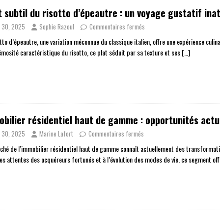
t subtil du risotto d’épeautre : un voyage gustatif ina
n 30, 2025
Sophie Razoul
Commentaires fermés
tto d’épeautre, une variation méconnue du classique italien, offre une expérience culinai
émosité caractéristique du risotto, ce plat séduit par sa texture et ses
[…]
bilier résidentiel haut de gamme : opportunités actu
n 30, 2025
Marine Lafort
Commentaires fermés
ché de l’immobilier résidentiel haut de gamme connaît actuellement des transformati
les attentes des acquéreurs fortunés et à l’évolution des modes de vie, ce segment of