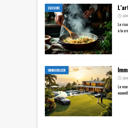
L’ar
CUISINE
jui
Le riso
à la cr
Immo
IMMOBILIER
jui
Le mar
nouvel