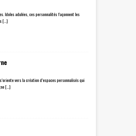
es. Idoles adulées, ces personnalités façonnent les
es
[…]
rne
’oriente vers la création d’espaces personnalisés qui
ègne
[…]