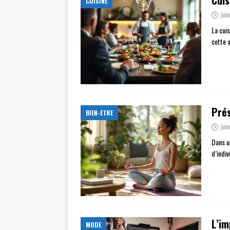
Cuis
CUISINE
jui
La cui
cette 
Prés
BIEN-ETRE
jui
Dans u
d’indiv
L’im
MODE