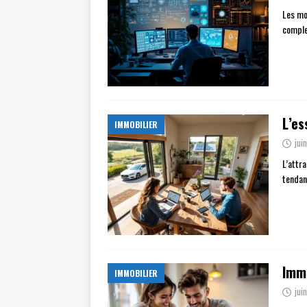
Les mo
complex
L’es
IMMOBILIER
jui
L’attr
tendanc
Immo
IMMOBILIER
jui