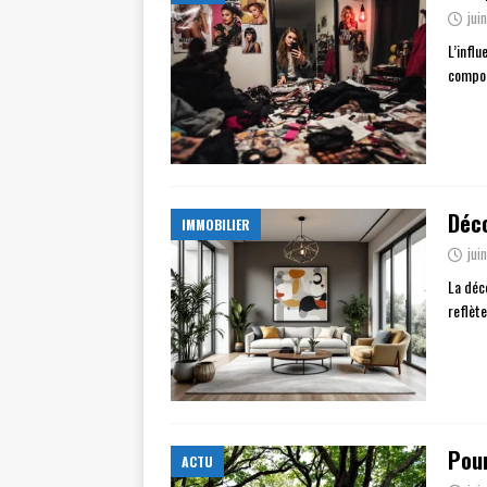
jui
L’infl
compor
Déco
IMMOBILIER
jui
La déc
reflèt
Pour
ACTU