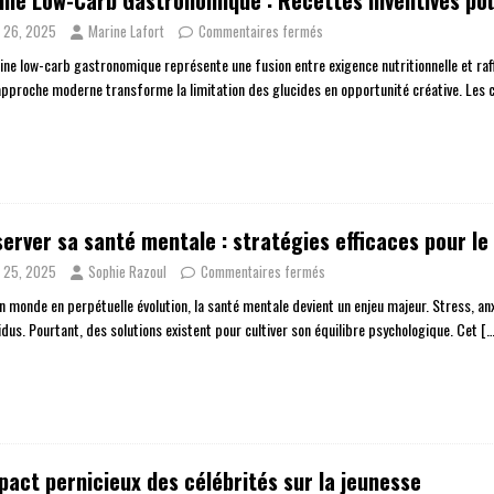
ine Low-Carb Gastronomique : Recettes Inventives pou
n 26, 2025
Marine Lafort
Commentaires fermés
sine low-carb gastronomique représente une fusion entre exigence nutritionnelle et raff
approche moderne transforme la limitation des glucides en opportunité créative. Les
erver sa santé mentale : stratégies efficaces pour le
n 25, 2025
Sophie Razoul
Commentaires fermés
n monde en perpétuelle évolution, la santé mentale devient un enjeu majeur. Stress, an
idus. Pourtant, des solutions existent pour cultiver son équilibre psychologique. Cet
[…
pact pernicieux des célébrités sur la jeunesse