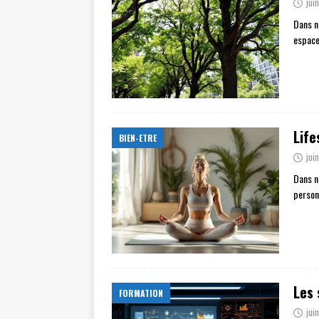
jui
Dans no
espace
Life
BIEN-ETRE
jui
Dans n
person
Les 
FORMATION
jui