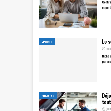
Contra
opport
Le s
SPORTS
jui
Niché 
parcou
Déjo
BUSINESS
tout
jui