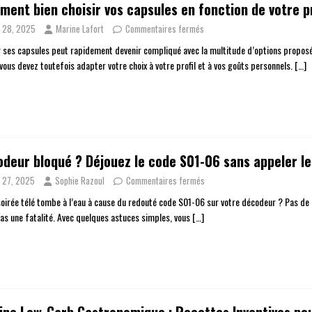
ent bien choisir vos capsules en fonction de votre pr
n 28, 2025
Marine Lafort
Commentaires fermés
r ses capsules peut rapidement devenir compliqué avec la multitude d’options proposé
 vous devez toutefois adapter votre choix à votre profil et à vos goûts personnels.
[…]
deur bloqué ? Déjouez le code S01-06 sans appeler l
n 27, 2025
Sophie Razoul
Commentaires fermés
soirée télé tombe à l’eau à cause du redouté code S01-06 sur votre décodeur ? Pas de 
pas une fatalité. Avec quelques astuces simples, vous
[…]