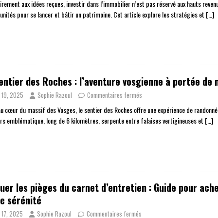
irement aux idées reçues, investir dans l’immobilier n’est pas réservé aux hauts reven
unités pour se lancer et bâtir un patrimoine. Cet article explore les stratégies et
[…]
entier des Roches : l’aventure vosgienne à portée de 
n 19, 2025
Sophie Razoul
Commentaires fermés
au cœur du massif des Vosges, le sentier des Roches offre une expérience de randonnée 
rs emblématique, long de 6 kilomètres, serpente entre falaises vertigineuses et
[…]
uer les pièges du carnet d’entretien : Guide pour ach
e sérénité
n 17, 2025
Sophie Razoul
Commentaires fermés