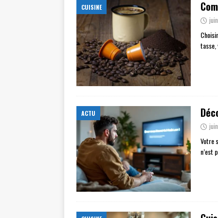
Comm
CUISINE
jui
Choisi
tasse,
Déco
ACTU
jui
Votre 
n’est 