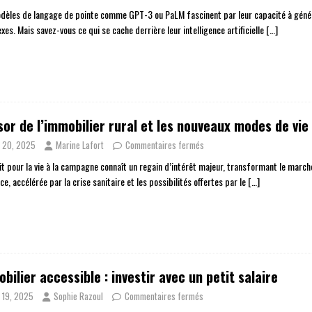
dèles de langage de pointe comme GPT-3 ou PaLM fascinent par leur capacité à génér
es. Mais savez-vous ce qui se cache derrière leur intelligence artificielle
[…]
sor de l’immobilier rural et les nouveaux modes de vie
n 20, 2025
Marine Lafort
Commentaires fermés
ait pour la vie à la campagne connaît un regain d’intérêt majeur, transformant le marché
e, accélérée par la crise sanitaire et les possibilités offertes par le
[…]
bilier accessible : investir avec un petit salaire
n 19, 2025
Sophie Razoul
Commentaires fermés