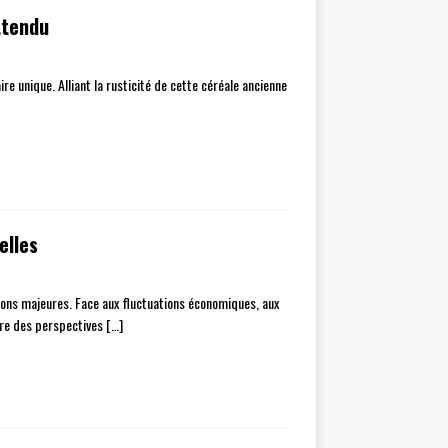
ttendu
re unique. Alliant la rusticité de cette céréale ancienne
elles
ons majeures. Face aux fluctuations économiques, aux
fre des perspectives
[…]