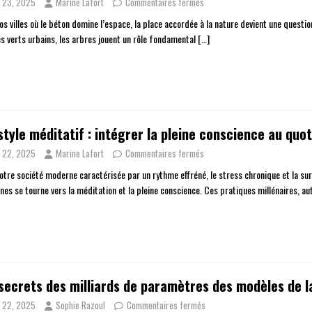
n 23, 2025
Marine Lafort
Commentaires fermés
s villes où le béton domine l’espace, la place accordée à la nature devient une questio
s verts urbains, les arbres jouent un rôle fondamental
[…]
style méditatif : intégrer la pleine conscience au quot
n 22, 2025
Marine Lafort
Commentaires fermés
otre société moderne caractérisée par un rythme effréné, le stress chronique et la su
nes se tourne vers la méditation et la pleine conscience. Ces pratiques millénaires, a
secrets des milliards de paramètres des modèles de 
n 22, 2025
Sophie Razoul
Commentaires fermés