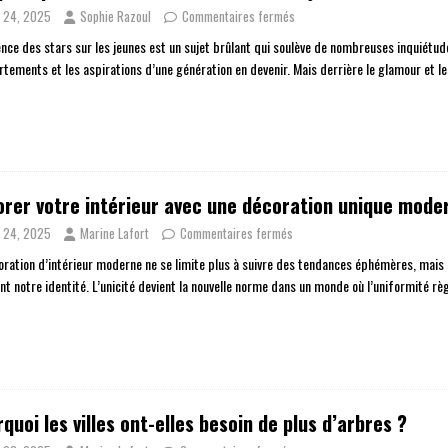
n 24, 2025
Sophie Razoul
Commentaires fermés
uence des stars sur les jeunes est un sujet brûlant qui soulève de nombreuses inquiétud
tements et les aspirations d’une génération en devenir. Mais derrière le glamour et l
rer votre intérieur avec une décoration unique mode
n 24, 2025
Marine Lafort
Commentaires fermés
oration d’intérieur moderne ne se limite plus à suivre des tendances éphémères, mais s
ent notre identité. L’unicité devient la nouvelle norme dans un monde où l’uniformité r
quoi les villes ont-elles besoin de plus d’arbres ?